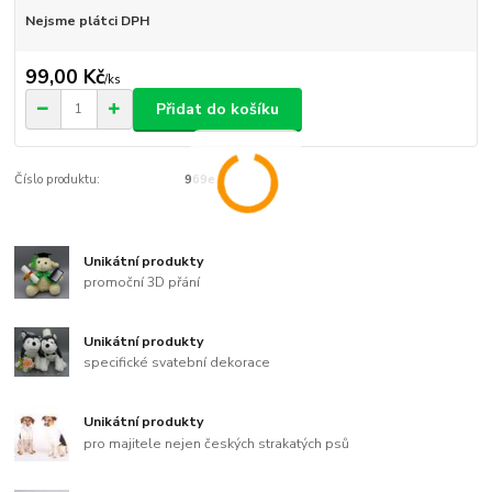
Nejsme plátci DPH
99,00 Kč
/
ks
Přidat do košíku
Číslo produktu:
969e
Unikátní produkty
promoční 3D přání
Unikátní produkty
specifické svatební dekorace
Unikátní produkty
pro majitele nejen českých strakatých psů