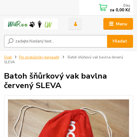
0
ks
za
0,00 Kč
Menu
Hledat
Úvod
Pro strakáčníky (pejskaře)
Batoh šňůrkový vak bavlna červený
SLEVA
Batoh šňůrkový vak bavlna
červený SLEVA