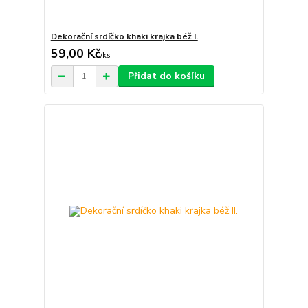
Dekorační srdíčko khaki krajka béž I.
59,00 Kč
/
ks
Přidat do košíku