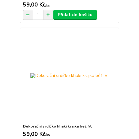
59,00 Kč
/
ks
Přidat do košíku
Dekorační srdíčko khaki krajka béž IV.
59,00 Kč
/
ks