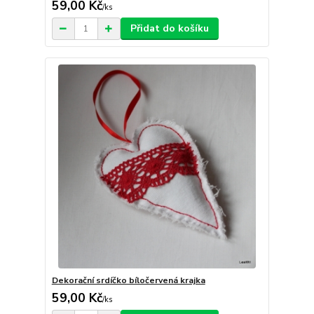
59,00 Kč
/
ks
Přidat do košíku
Dekorační srdíčko bíločervená krajka
59,00 Kč
/
ks