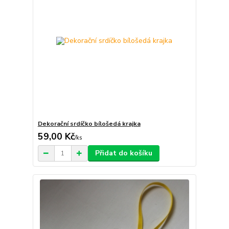
Dekorační srdíčko bílošedá krajka
59,00 Kč
/
ks
Přidat do košíku