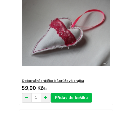
Dekorační srdíčko bílorůžová krajka
59,00 Kč
/
ks
Přidat do košíku