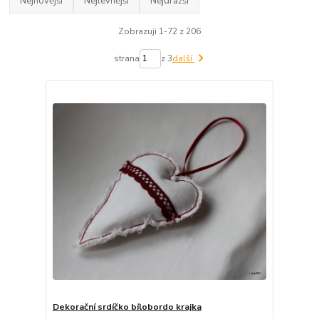
Nejnovější
Nejlevnější
Nejdražší
Zobrazuji 1-72 z 206
strana
z 3
další
Dekorační srdíčko bílobordo krajka