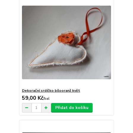
Dekorační srdíčko bílooranž květ
59,00 Kč
/
bal
Přidat do košíku