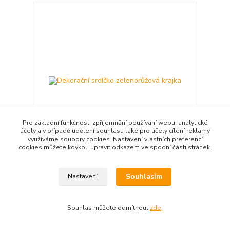
Pro základní funkčnost, zpříjemnění používání webu, analytické
účely a v případě udělení souhlasu také pro účely cílení reklamy
využíváme soubory cookies. Nastavení vlastních preferencí
cookies můžete kdykoli upravit odkazem ve spodní části stránek.
Dekorační srdíčko zelenorůžová krajka
59,00 Kč
Souhlasím
Nastavení
/
bal
Přidat do košíku
Souhlas můžete odmítnout
zde
.