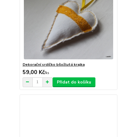
Dekorační srdíčko bíložlutá krajka
59,00 Kč
/
ks
Přidat do košíku