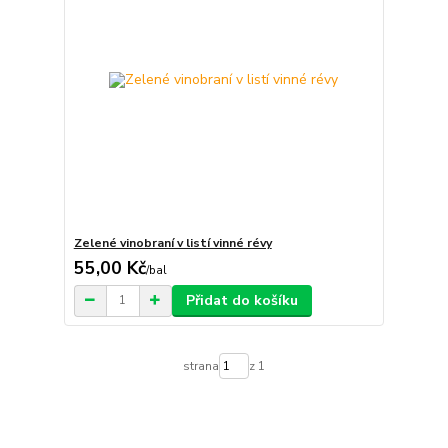
Zelené vinobraní v listí vinné révy
55,00 Kč
/
bal
Přidat do košíku
strana
z 1