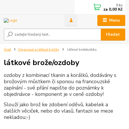
0
ks
za
0,00 Kč
Menu
Hledat
Úvod
Organzové a látkové kytičky
látkové brože/ozdoby
látkové brože/ozdoby
ozdoby z kombinací tkanin a korálků, dodávány s
brožovým můstkem či
sponou na francouzské
zapínání - své přání napište do poznámky k
objednávce - komponent je v ceně ozdoby!
Slouží jako brož ke zdobení oděvů, kabelek a
dalších věciček, nebo do vlasů, fantazii se meze
nekladou;-)