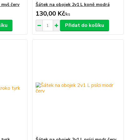
 myš červ
Šátek na obojek 2v1 L koně modrá
130,00 Kč
/
ks
šíku
Přidat do košíku
 tyrk
Šátek na obojek 2v1 L psíci modr červ