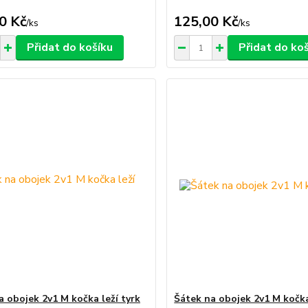
0 Kč
125,00 Kč
/
ks
/
ks
Přidat do košíku
Přidat do ko
a obojek 2v1 M kočka leží tyrk
Šátek na obojek 2v1 M kočk