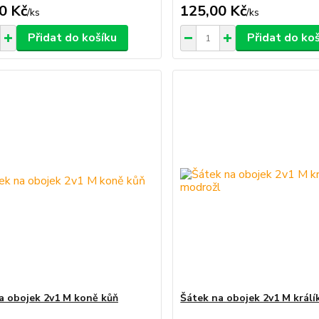
0 Kč
125,00 Kč
/
ks
/
ks
Přidat do košíku
Přidat do ko
a obojek 2v1 M koně kůň
Šátek na obojek 2v1 M králí