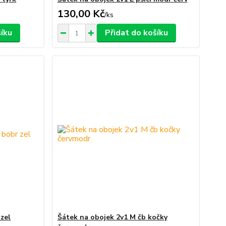
130,00 Kč
/
ks
šíku
Přidat do košíku
zel
Šátek na obojek 2v1 M čb kočky