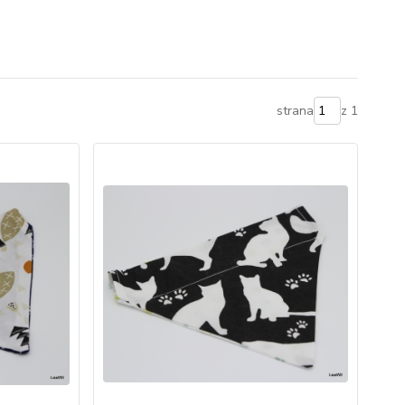
strana
z 1