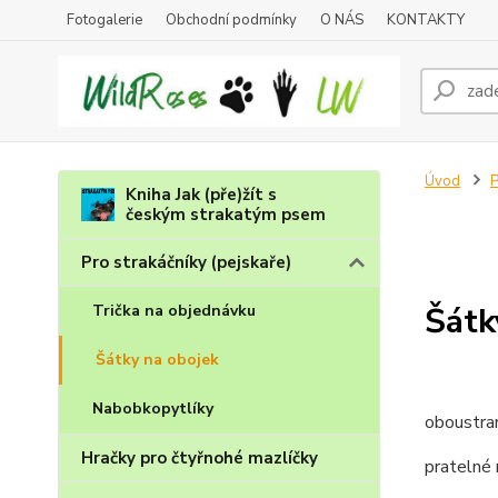
Fotogalerie
Obchodní podmínky
O NÁS
KONTAKTY
Úvod
P
Kniha Jak (pře)žít s
českým strakatým psem
Pro strakáčníky (pejskaře)
Šátk
Trička na objednávku
Šátky na obojek
Nabobkopytlíky
oboustra
Hračky pro čtyřnohé mazlíčky
pratelné