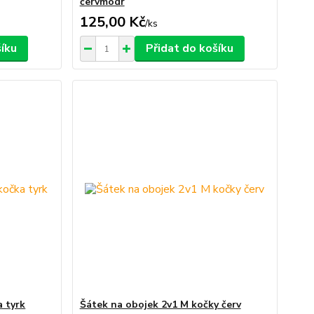
červmodr
125,00 Kč
/
ks
šíku
Přidat do košíku
a tyrk
Šátek na obojek 2v1 M kočky červ