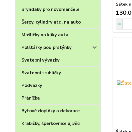
Šátek na
Bryndáky pro novomanžele
130,0
Šerpy, cylindry atd. na auto
Mašličky na kliky auta
Polštářky pod prstýnky
Svatební vývazky
Svatební truhličky
Podvazky
Přáníčka
Bytové doplňky a dekorace
Krabičky, šperkovnice aj.věci
Šátek n