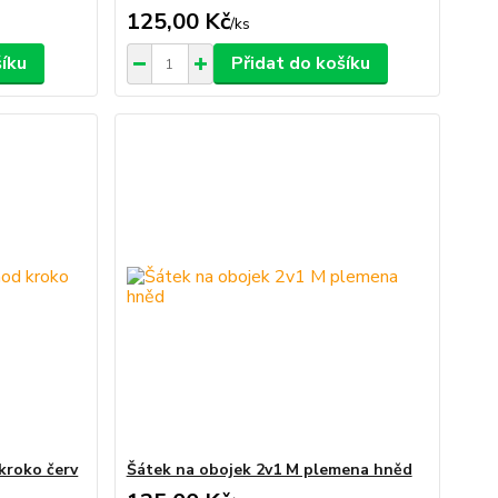
125,00 Kč
/
ks
šíku
Přidat do košíku
kroko červ
Šátek na obojek 2v1 M plemena hněd