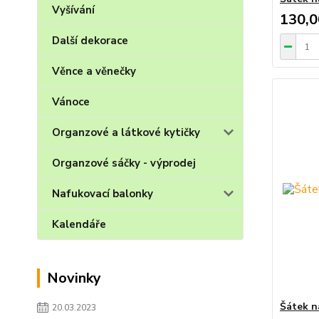
Vyšívání
130,0
Další dekorace
Věnce a věnečky
Vánoce
Organzové a látkové kytičky
Organzové sáčky - výprodej
Nafukovací balonky
Kalendáře
Novinky
Šátek n
20.03.2023