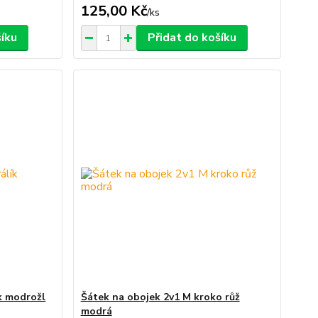
125,00 Kč
/
ks
šíku
Přidat do košíku
k modrožl
Šátek na obojek 2v1 M kroko růž
modrá