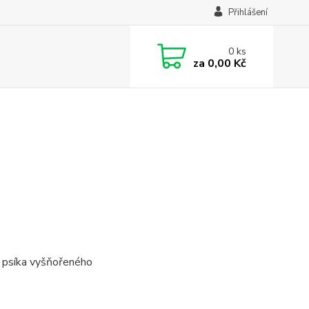
Přihlášení
0
ks
za
0,00 Kč
 psíka vyšňořeného