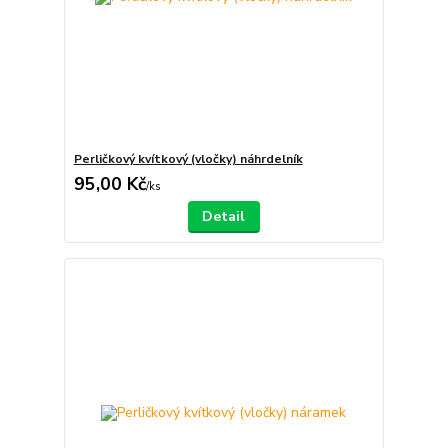
Perličkový kvítkový (vločky) náhrdelník
95,00 Kč
/
ks
Detail