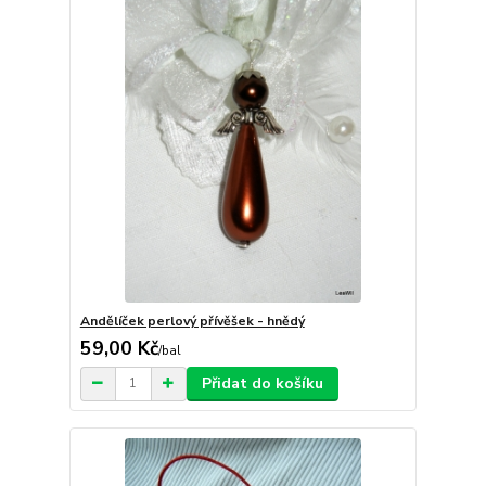
Andělíček perlový přívěšek - hnědý
59,00 Kč
/
bal
Přidat do košíku