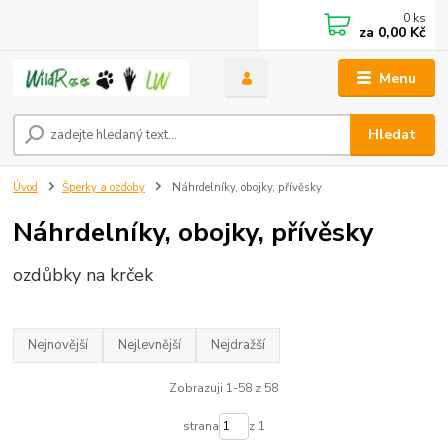
0
ks
za
0,00 Kč
Menu
Hledat
Úvod
Šperky a ozdoby
Náhrdelníky, obojky, přívěsky
Náhrdelníky, obojky, přívěsky
ozdůbky na krček
Nejnovější
Nejlevnější
Nejdražší
Zobrazuji 1-58 z 58
strana
z 1