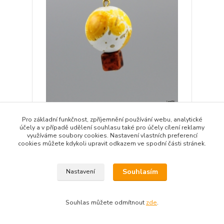
Přívěsek balón horkovzduch pevný koš
Pro základní funkčnost, zpříjemnění používání webu, analytické
25,00 Kč
účely a v případě udělení souhlasu také pro účely cílení reklamy
/
ks
využíváme soubory cookies. Nastavení vlastních preferencí
Přidat do košíku
cookies můžete kdykoli upravit odkazem ve spodní části stránek.
Souhlasím
Nastavení
Souhlas můžete odmítnout
zde
.