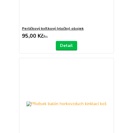
Perličkový kvítkový (vločky) obojek
95,00 Kč
/
ks
Detail