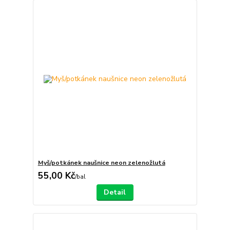
Myš/potkánek naušnice neon zelenožlutá
55,00 Kč
/
bal
Detail