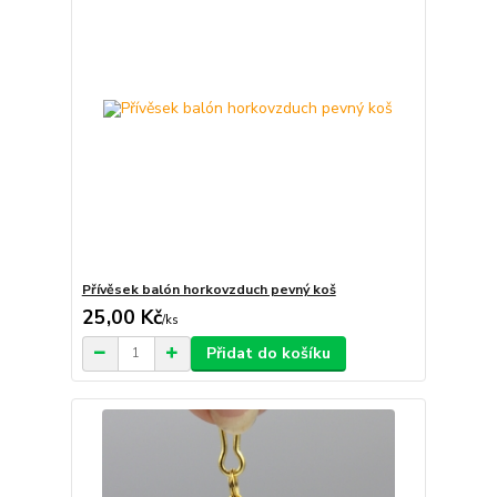
Přívěsek balón horkovzduch pevný koš
25,00 Kč
/
ks
Přidat do košíku