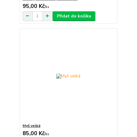
95,00 Kč
/
ks
Přidat do košíku
Myš velká
85,00 Kč
/
ks