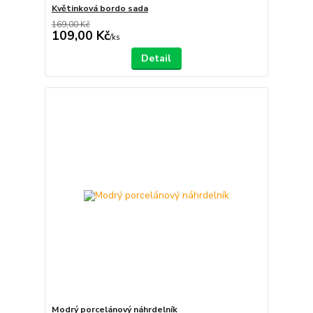
Květinková bordo sada
169,00 Kč
109,00 Kč
/
ks
Detail
Modrý porcelánový náhrdelník