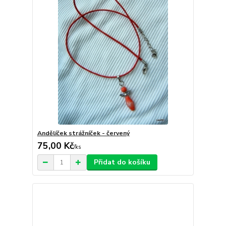
Andělíček strážníček - červený
75,00 Kč
/
ks
Přidat do košíku