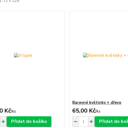
1-72 z 129
Barevné květinky + dřevo
0 Kč
65,00 Kč
/
ks
/
ks
Přidat do košíku
Přidat do ko