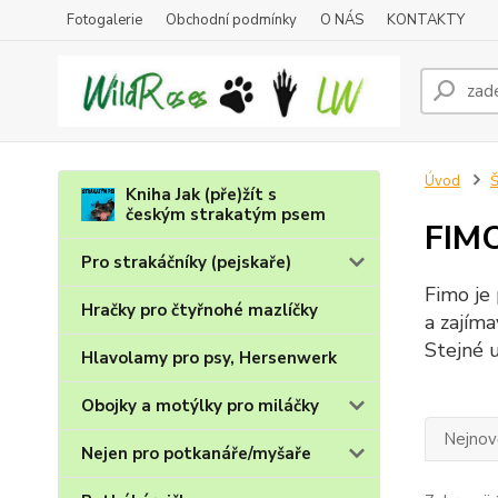
Fotogalerie
Obchodní podmínky
O NÁS
KONTAKTY
Úvod
Š
Kniha Jak (pře)žít s
českým strakatým psem
FIMO
Pro strakáčníky (pejskaře)
Fimo je
Hračky pro čtyřnohé mazlíčky
a zajíma
Stejné 
Hlavolamy pro psy, Hersenwerk
Obojky a motýlky pro miláčky
Nejnově
Nejen pro potkanáře/myšaře