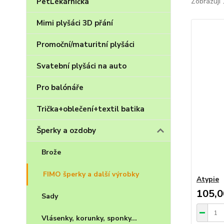
PetLékárnička
Zobrazuji 
Mimi plyšáci 3D přání
Promoční/maturitní plyšáci
Svatební plyšáci na auto
Pro balónáře
Trička+oblečení+textil batika
Šperky a ozdoby
Brože
FIMO šperky a další výrobky
Atypie
105,0
Sady
Vlásenky, korunky, sponky...