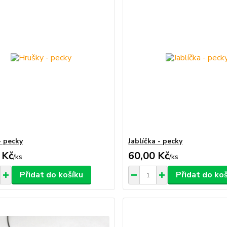
- pecky
Jablíčka - pecky
 Kč
60,00 Kč
/
ks
/
ks
Přidat do košíku
Přidat do ko