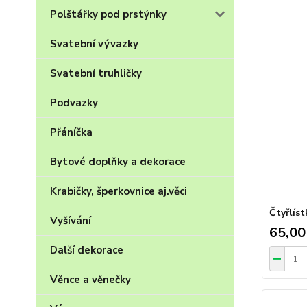
Polštářky pod prstýnky
Svatební vývazky
Svatební truhličky
Podvazky
Přáníčka
Bytové doplňky a dekorace
Krabičky, šperkovnice aj.věci
Čtyřlíst
Vyšívání
65,00
Další dekorace
Věnce a věnečky