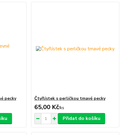
né pecky
Čtyřlístek s perličkou tmavé pecky
65,00 Kč
/
ks
šíku
Přidat do košíku