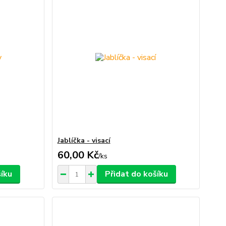
Jablíčka - visací
60,00 Kč
/
ks
šíku
Přidat do košíku