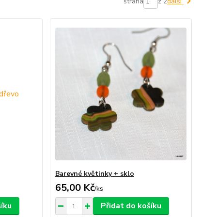
strana
z 2
další
Barevné květinky + sklo
65,00 Kč
/
ks
šíku
Přidat do košíku