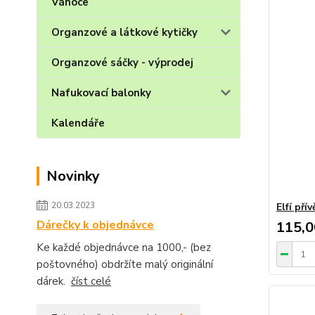
Vánoce
Organzové a látkové kytičky
Organzové sáčky - výprodej
Nafukovací balonky
Kalendáře
Novinky
20.03.2023
Elfí pří
Dárečky k objednávce
115,0
Ke každé objednávce na 1000,- (bez
poštovného) obdržíte malý originální
dárek.
číst celé