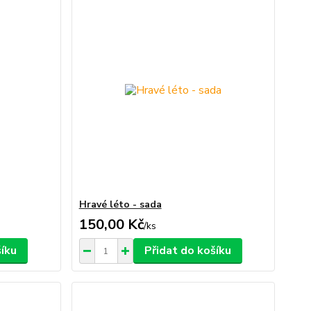
Hravé léto - sada
150,00 Kč
/
ks
šíku
Přidat do košíku