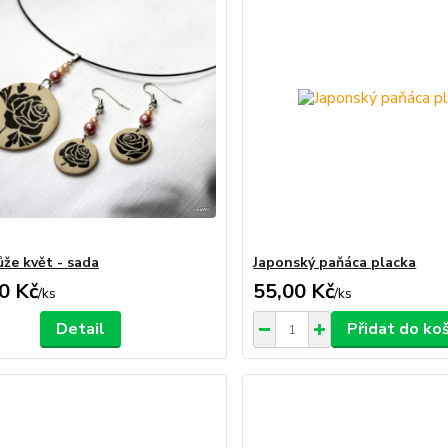
ůže květ - sada
Japonský paňáca placka
0 Kč
55,00 Kč
/
ks
/
ks
Detail
Přidat do ko