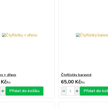
ky + dřevo
Čtyřlístky barevné
 Kč
65,00 Kč
/
ks
/
ks
Přidat do košíku
Přidat do ko