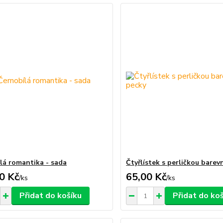
lá romantika - sada
Čtyřlístek s perličkou barev
0 Kč
65,00 Kč
/
ks
/
ks
Přidat do košíku
Přidat do ko