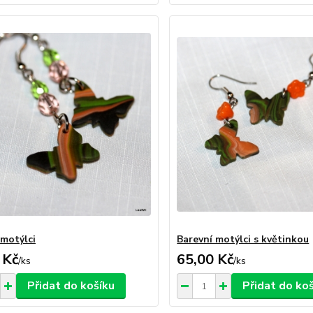
 motýlci
Barevní motýlci s květinkou
 Kč
65,00 Kč
/
ks
/
ks
Přidat do košíku
Přidat do ko