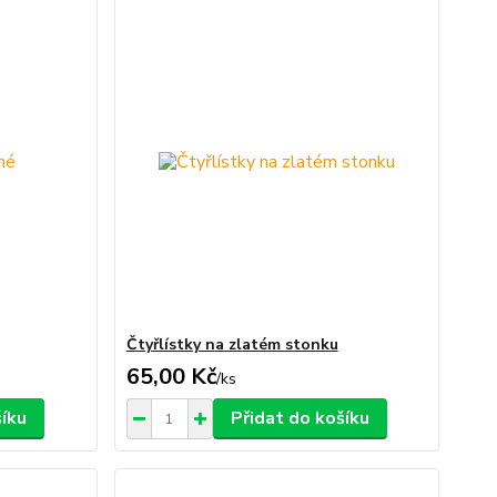
Čtyřlístky na zlatém stonku
65,00 Kč
/
ks
šíku
Přidat do košíku