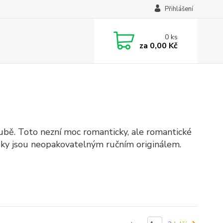
Přihlášení
0
ks
za
0,00 Kč
ubě. Toto nezní moc romanticky, ale romantické
robky jsou neopakovatelným ručním originálem.