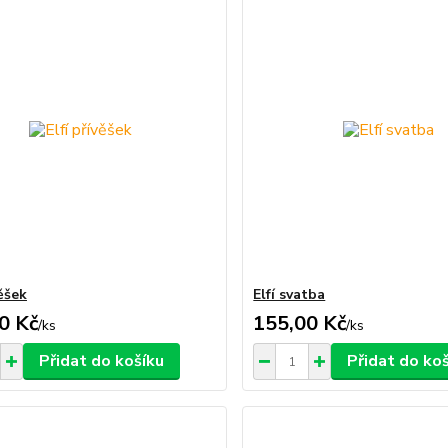
věšek
Elfí svatba
0 Kč
155,00 Kč
/
ks
/
ks
Přidat do košíku
Přidat do ko