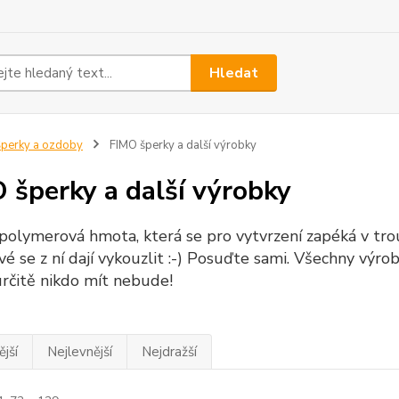
Hledat
perky a ozdoby
FIMO šperky a další výrobky
 šperky a další výrobky
 polymerová hmota, která se pro vytvrzení zapéká v tro
vé se z ní dají vykouzlit :-) Posuďte sami. Všechny vý
určitě nikdo mít nebude!
jší
Nejlevnější
Nejdražší