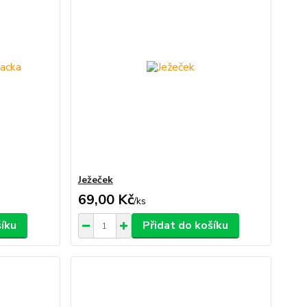
Ježeček
69,00 Kč
/
ks
šíku
Přidat do košíku