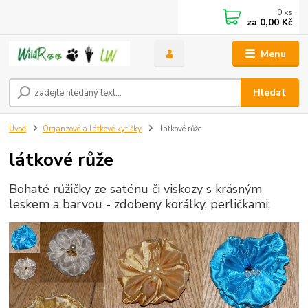
0
ks
za
0,00 Kč
Menu
Hledat
Úvod
Organzové a látkové kytičky
látkové růže
látkové růže
Bohaté růžičky ze saténu či viskozy s krásným
leskem a barvou - zdobeny korálky, perličkami;