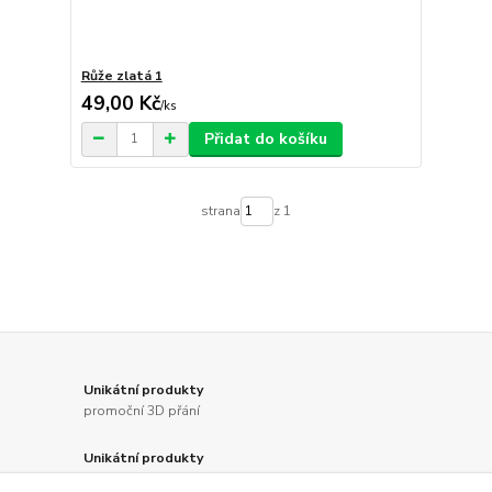
Růže zlatá 1
49,00 Kč
/
ks
Přidat do košíku
strana
z 1
Unikátní produkty
promoční 3D přání
Unikátní produkty
specifické svatební dekorace