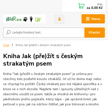
0
ks
za
0,00 Kč
Menu
Hledat
Úvod
Kniha Jak (pře)žít s českým strakatým psem
Kniha Jak (pře)žít s českým
strakatým psem
Kniha "Jak (pře)žít s českým strakatým psem" je určena pro
všechny, kdo podlehli kouzlu strakáčů. Ať už ho doma mají, nebo
se chystají ho pořídit. Český strakatý pes má nějaká specifika a v
knize se o nich dozvíte. Najdete tam i spousty užitečných rad z
obecného soužití se psem, takže je vhodná do knihovny i pro
jakéhokoliv jiného pejskaře, který tápe - jak správně krmit, jak
pečovat o psa, jak na odchov štěňat, jak psa trénovat a mnoho