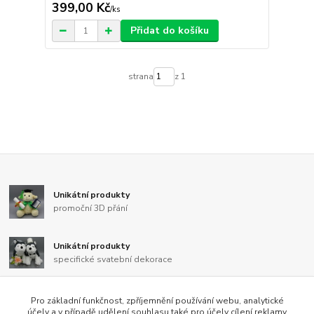
399,00 Kč
/
ks
Přidat do košíku
strana
z 1
Unikátní produkty
promoční 3D přání
Unikátní produkty
specifické svatební dekorace
Unikátní produkty
Pro základní funkčnost, zpříjemnění používání webu, analytické
pro majitele nejen českých strakatých psů
účely a v případě udělení souhlasu také pro účely cílení reklamy