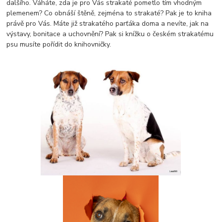
dalšího. Váháte, zda je pro Vás strakaté pometlo tím vhodným
plemenem? Co obnáší štěně, zejména to strakaté? Pak je to kniha
právě pro Vás. Máte již strakatého parťáka doma a nevíte, jak na
výstavy, bonitace a uchovnění? Pak si knížku o českém strakatému
psu musíte pořídit do knihovničky.