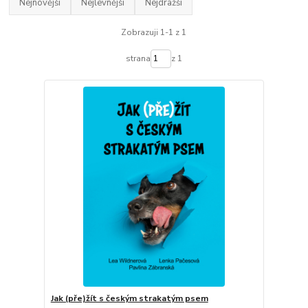
Nejnovější
Nejlevnější
Nejdražší
Zobrazuji 1-1 z 1
strana
z 1
Jak (pře)žít s českým strakatým psem