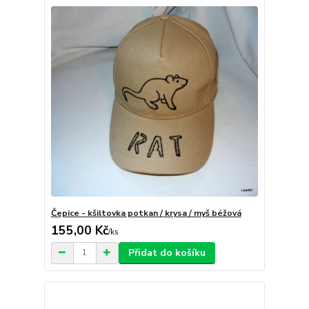
Čepice - kšiltovka potkan / krysa / myš béžová
155,00 Kč
/
ks
Přidat do košíku