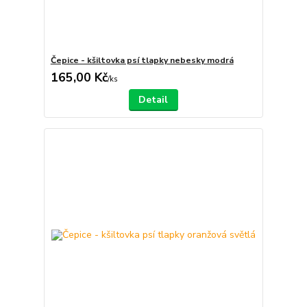
Čepice - kšiltovka psí tlapky nebesky modrá
165,00 Kč
/
ks
Detail