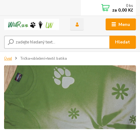
0
ks
za
0,00 Kč
Menu
Hledat
Úvod
Trička+oblečení+textil batika