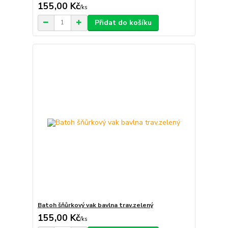
155,00 Kč
/
ks
Přidat do košíku
Batoh šňůrkový vak bavlna trav.zelený
155,00 Kč
/
ks