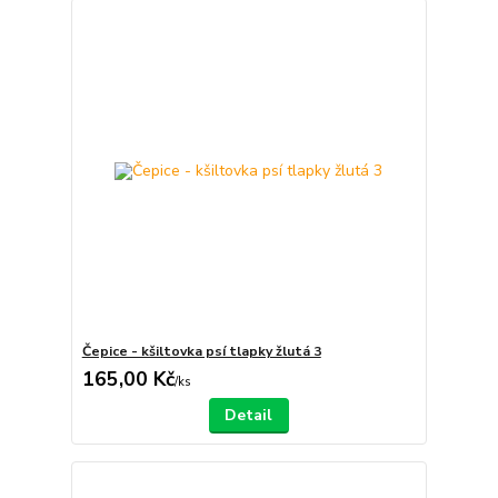
Čepice - kšiltovka psí tlapky žlutá 3
165,00 Kč
/
ks
Detail