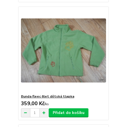
Bunda fleec 6let dětská tlapka
359,00 Kč
/
ks
Přidat do košíku