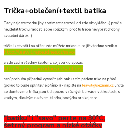
Trička+oblečení+textil batika
Tady najdete trochu jiný sortiment narozdíl od zde obvyklého:-) proč si
neudělat trochu radosti sobě i blízkým, proč tu třeba nevybrat drobný
svatební dárek:-)
trička lze tvořit i na přání: zde můžete mrknout, co již všechno vzniklo
http://leawil.rajce.idnes.cz/savo/
a zde zatím všechny šablony, co jsou k dispozici
http://leawil.rajce.idnes.cz/sablony/
není problém případně vytvořit šablonku a tím pádem triko na přání
(pokud to bude splnitelné přání;-)) - napište na
leawil@seznam.cz
určitě
se domluvíme, trička jsou k dispozici v různých barvách, velikostech, s
krátkým, dlouhým rukávem, tílečka, bodýčka pro kojence...
"batiku" i "savo" perte na 30°C,
šetrný program a nízké otáčky