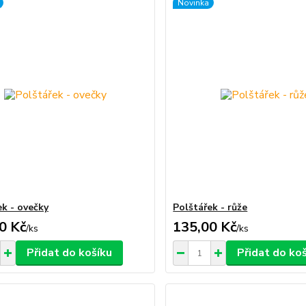
Novinka
ek - ovečky
Polštářek - růže
0 Kč
135,00 Kč
/
ks
/
ks
Přidat do košíku
Přidat do ko