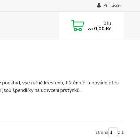
Přihlášení
0
ks
za
0,00 Kč
ý podklad, vše ručně kresleno, tištěno či tupováno přes
í jsou špendlíky na uchycení prstýnků.
strana
z 1