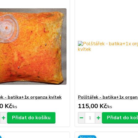
ek - batika+1x organza kvítek
Polštářek - batika+1x organ
0 Kč
115,00 Kč
/
ks
/
ks
Přidat do košíku
Přidat do ko