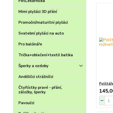
PetLékárnička
Mimi plyšáci 3D přání
Promoční/maturitní plyšáci
Svatební plyšáci na auto
Pro balónáře
Trička+oblečení+textil batika
Šperky a ozdoby
Andělíčci strážníčci
Polštář
Čtyřlístky pravé - přání,
145,0
záložky, šperky
Pavoučci