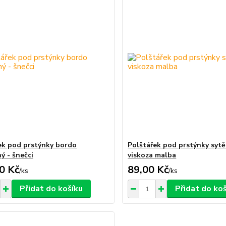
ek pod prstýnky bordo
Polštářek pod prstýnky sytě
ý - šnečci
viskoza malba
0 Kč
89,00 Kč
/
ks
/
ks
Přidat do košíku
Přidat do ko