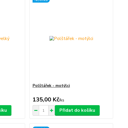
Novinka
Polštářek - motýlci
135,00 Kč
/
ks
šíku
Přidat do košíku