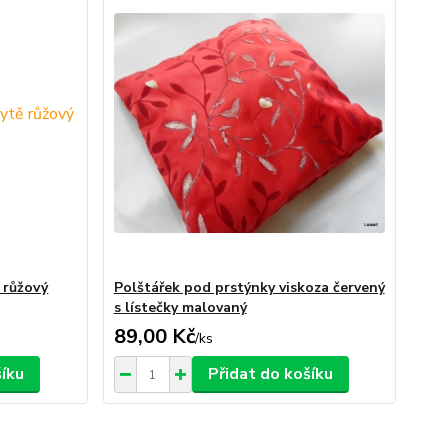
 růžový
Polštářek pod prstýnky viskoza červený
s lístečky malovaný
89,00 Kč
/
ks
šíku
Přidat do košíku