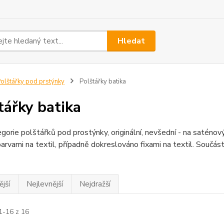
Hledat
olštářky pod prstýnky
Polštářky batika
tářky batika
gorie polštářků pod prostýnky, originální, nevšední - na saténov
arvami na textil, případně dokreslováno fixami na textil. Součást
jší
Nejlevnější
Nejdražší
1-16 z 16