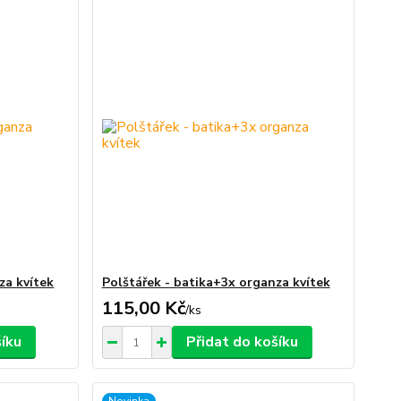
za kvítek
Polštářek - batika+3x organza kvítek
115,00 Kč
/
ks
šíku
Přidat do košíku