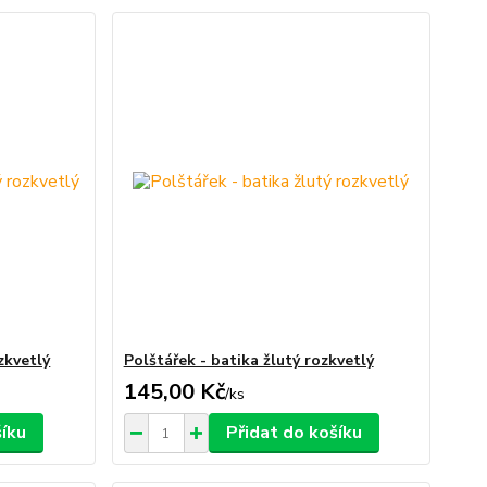
zkvetlý
Polštářek - batika žlutý rozkvetlý
145,00 Kč
/
ks
šíku
Přidat do košíku