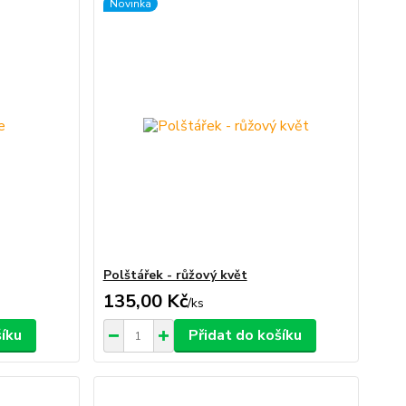
Novinka
Polštářek - růžový květ
135,00 Kč
/
ks
šíku
Přidat do košíku