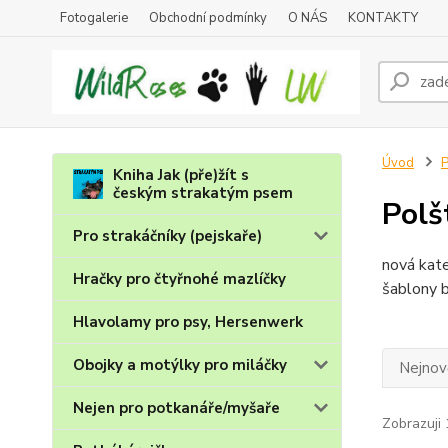
Fotogalerie
Obchodní podmínky
O NÁS
KONTAKTY
Úvod
P
Kniha Jak (pře)žít s
českým strakatým psem
Polš
Pro strakáčníky (pejskaře)
nová kate
Hračky pro čtyřnohé mazlíčky
šablony b
Hlavolamy pro psy, Hersenwerk
Obojky a motýlky pro miláčky
Nejnově
Nejen pro potkanáře/myšaře
Zobrazuji 