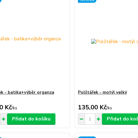
Novinka
ek - batika+výběr organza
Polštářek - motýl velký
0 Kč
135,00 Kč
/
ks
/
ks
Přidat do košíku
Přidat do ko