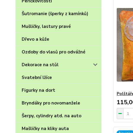
Peříčkovitosti
Šutromanie (šperky z kamínků)
Mušličky, lastury pravé
Dřevo a kůže
Ozdoby do vlasů pro odvážné
Dekorace na stůl
Svatební lžíce
Figurky na dort
Polštář
115,0
Bryndáky pro novomanžele
Šerpy, cylindry atd. na auto
Mašličky na kliky auta