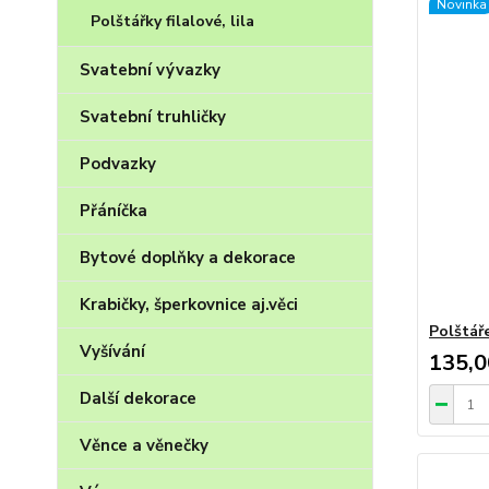
Novinka
Polštářky filalové, lila
Svatební vývazky
Svatební truhličky
Podvazky
Přáníčka
Bytové doplňky a dekorace
Krabičky, šperkovnice aj.věci
Polštář
Vyšívání
135,0
Další dekorace
Věnce a věnečky