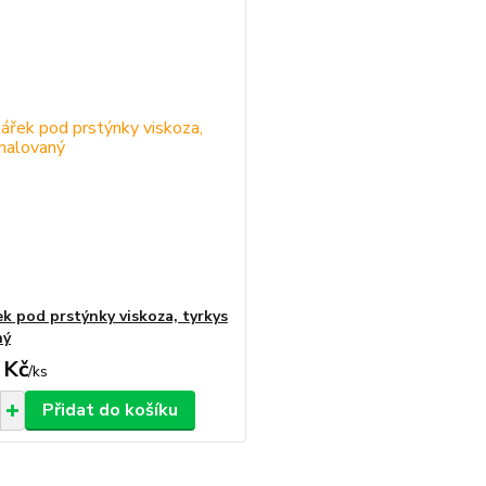
ek pod prstýnky viskoza, tyrkys
ný
 Kč
/
ks
Přidat do košíku