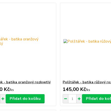
ek - batika oranžový rozkvetlý
Polštářek - batika růžový ro
0 Kč
145,00 Kč
/
ks
/
ks
Přidat do košíku
Přidat do ko