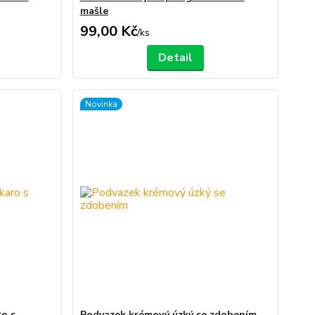
mašle
99,00 Kč
/
ks
Detail
Novinka
ro s
Podvazek krémový úzký se zdobením