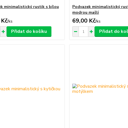
 minimalistický rustik s bílou
Podvazek minimalistický rust
modrou mašlí
 Kč
69,00 Kč
/
ks
/
ks
Přidat do košíku
Přidat do ko