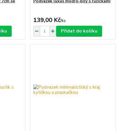
ý 7cm se
Podvazek luxus modro-bílý s růžičkami
139,00 Kč
/
ks
šíku
Přidat do košíku