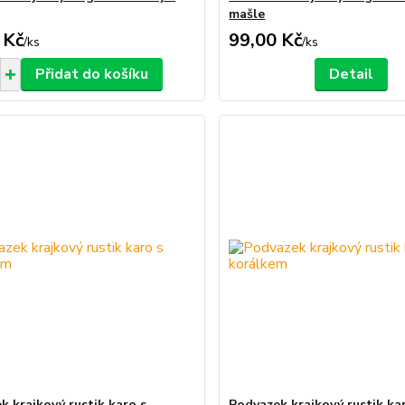
mašle
 Kč
99,00 Kč
/
ks
/
ks
Přidat do košíku
Detail
k krajkový rustik karo s
Podvazek krajkový rustik ka