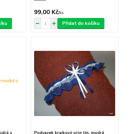
99,00 Kč
/
ks
šíku
Přidat do košíku
odrá s
Podvazek krajkový orig tm. modrá