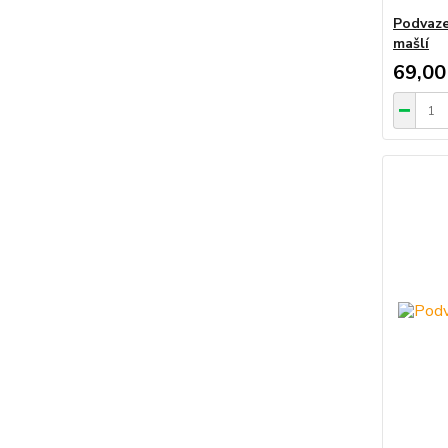
Podvazek
mašlí
69,00