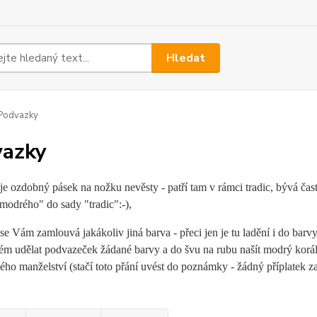
Hledat
Podvazky
azky
e ozdobný pásek na nožku nevěsty - patří tam v rámci tradic, bývá čas
modrého" do sady "tradic":-),
se Vám zamlouvá jakákoliv jiná barva - přeci jen je tu ladění i do bar
ém udělat podvazeček žádané barvy a do švu na rubu našít modrý korále
ho manželství (stačí toto přání uvést do poznámky - žádný příplatek za 