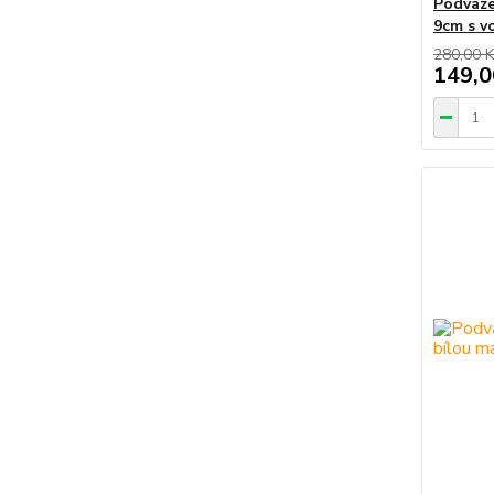
Podvaze
9cm s v
280,00 K
149,0