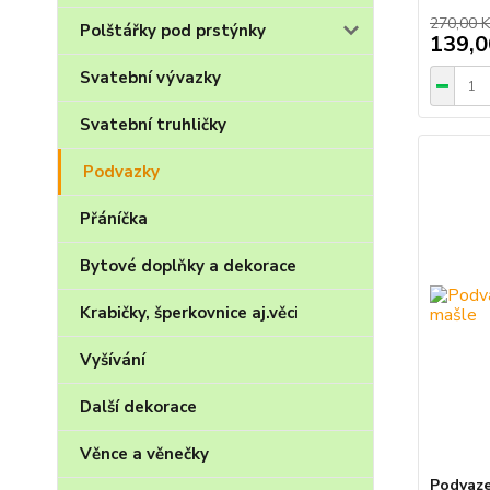
270,00 K
Polštářky pod prstýnky
139,0
Svatební vývazky
Svatební truhličky
Podvazky
Přáníčka
Bytové doplňky a dekorace
Krabičky, šperkovnice aj.věci
Vyšívání
Další dekorace
Věnce a věnečky
Podvaze