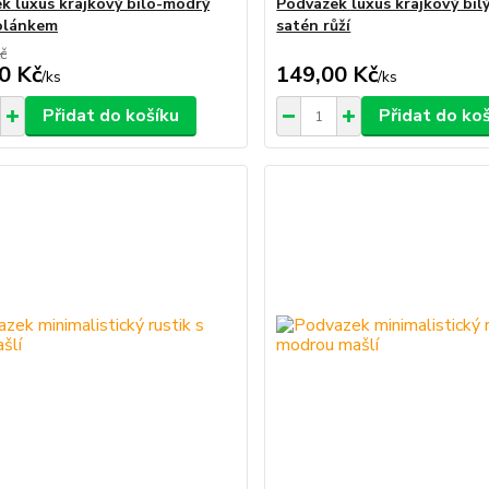
k luxus krajkový bílo-modrý
Podvazek luxus krajkový bíl
olánkem
satén růží
č
0 Kč
149,00 Kč
/
ks
/
ks
Přidat do košíku
Přidat do ko