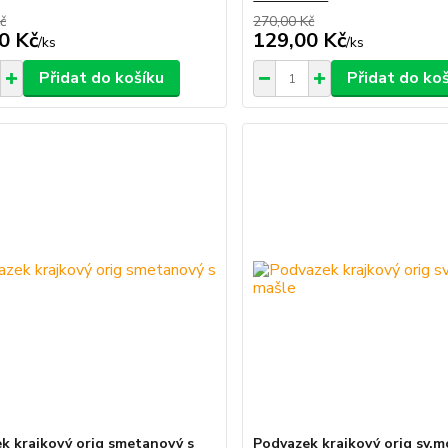
č
270,00 Kč
0 Kč
129,00 Kč
/
ks
/
ks
Přidat do košíku
Přidat do ko
k krajkový orig smetanový s
Podvazek krajkový orig sv.m