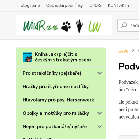
Fotogalerie
Obchodní podmínky
O NÁS
KONTAKTY
Úvod
Kniha Jak (pře)žít s
českým strakatým psem
Podv
Pro strakáčníky (pejskaře)
Podvazek j
Hračky pro čtyřnohé mazlíčky
tím "něco 
Hlavolamy pro psy, Hersenwerk
ale pokud 
není probl
Obojky a motýlky pro miláčky
nevydařené
Nejen pro potkanáře/myšaře