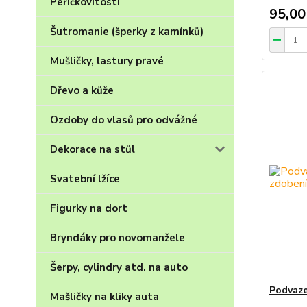
Peříčkovitosti
95,00
Šutromanie (šperky z kamínků)
Mušličky, lastury pravé
Dřevo a kůže
Ozdoby do vlasů pro odvážné
Dekorace na stůl
Svatební lžíce
Figurky na dort
Bryndáky pro novomanžele
Šerpy, cylindry atd. na auto
Podvaze
Mašličky na kliky auta