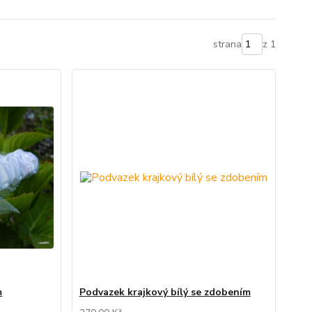
strana
z 1
m
Podvazek krajkový bílý se zdobením