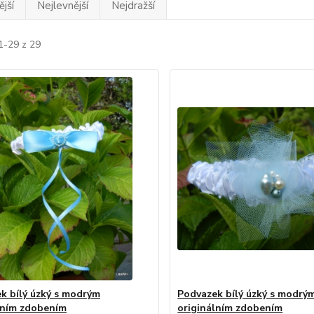
jší
Nejlevnější
Nejdražší
1-29 z 29
k bílý úzký s modrým
Podvazek bílý úzký s modrý
lním zdobením
originálním zdobením