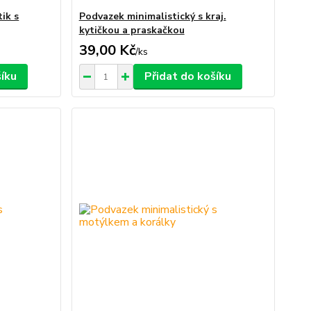
ik s
Podvazek minimalistický s kraj.
kytičkou a praskačkou
39,00 Kč
/
ks
šíku
Přidat do košíku