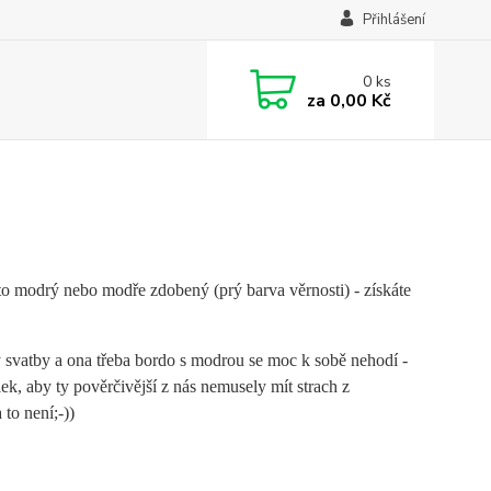
Přihlášení
0
ks
za
0,00 Kč
to modrý nebo modře zdobený (prý barva věrnosti) - získáte
vy svatby a ona třeba bordo s modrou se moc k sobě nehodí -
k, aby ty pověrčivější z nás nemusely mít strach z
to není;-))