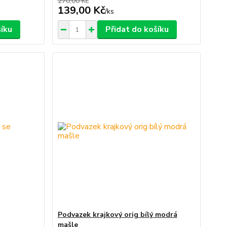
270,00 Kč
139,00 Kč
/
ks
šíku
Přidat do košíku
Podvazek krajkový orig bílý modrá
mašle