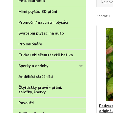
PetLékárnička
Nejnově
Mimi plyšáci 3D přání
Zobrazuji 
Promoční/maturitní plyšáci
Svatební plyšáci na auto
Pro balónáře
Trička+oblečení+textil batika
Šperky a ozdoby
Andělíčci strážníčci
Čtyřlístky pravé - přání,
záložky, šperky
Pavoučci
Podvaze
originá