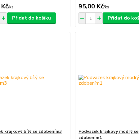
 Kč
95,00 Kč
/
ks
/
ks
Přidat do košíku
Přidat do ko
k krajkový bílý se zdobením3
Podvazek krajkový modrý se
zdobením1