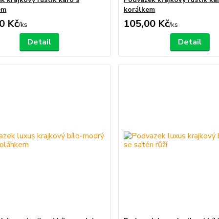
em
korálkem
0 Kč
105,00 Kč
/
ks
/
ks
Detail
Detail