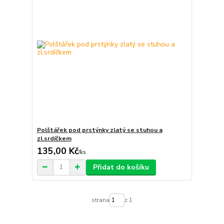
Polštářek pod prstýnky zlatý se stuhou a
zl.srdíčkem
135,00 Kč
/
ks
Přidat do košíku
strana
z 1