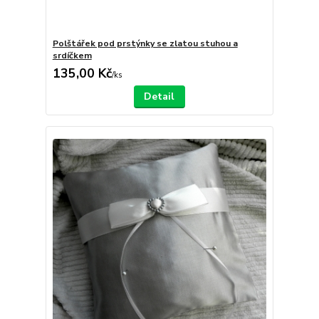
Polštářek pod prstýnky se zlatou stuhou a
srdíčkem
135,00 Kč
/
ks
Detail