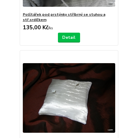
Polštářek pod prstýnky stříbrný se stuhou a
stř.srdíčkem
135,00 Kč
/
ks
Detail