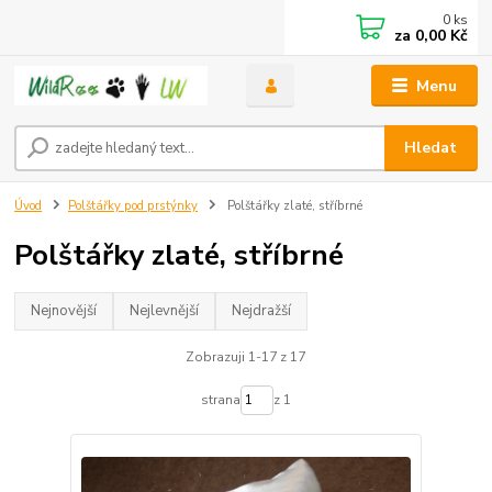
0
ks
za
0,00 Kč
Menu
Hledat
Úvod
Polštářky pod prstýnky
Polštářky zlaté, stříbrné
Polštářky zlaté, stříbrné
Nejnovější
Nejlevnější
Nejdražší
Zobrazuji 1-17 z 17
strana
z 1