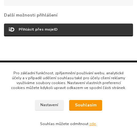
Další možnosti přihlášení
Přihlásit přes mojeID
Vytvořeno na
Eshop-rychle.cz
Pro základní funkčnost, zpříjemnění používání webu, analytické
účely a v případě udělení souhlasu také pro účely cílení reklamy
využíváme soubory cookies. Nastavení vlastních preferencí
cookies můžete kdykoli upravit odkazem ve spodní části stránek.
Souhlasím
Nastavení
Souhlas můžete odmítnout
zde
.