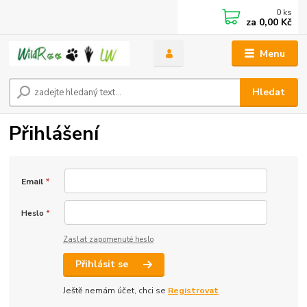
0
ks
za
0,00 Kč
Menu
Hledat
Přihlášení
Email
*
Heslo
*
Zaslat zapomenuté heslo
Přihlásit se
Ještě nemám účet, chci se
Registrovat