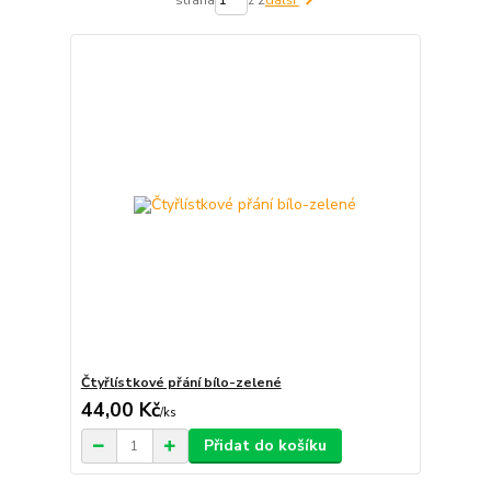
strana
z 2
další
Čtyřlístkové přání bílo-zelené
44,00 Kč
/
ks
Přidat do košíku