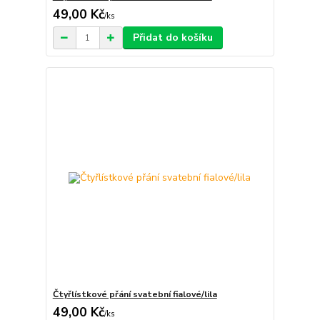
49,00 Kč
/
ks
Přidat do košíku
Čtyřlístkové přání svatební fialové/lila
49,00 Kč
/
ks