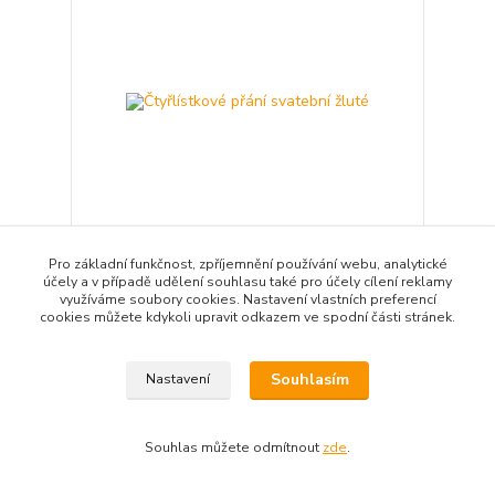
Pro základní funkčnost, zpříjemnění používání webu, analytické
Čtyřlístkové přání svatební žluté
účely a v případě udělení souhlasu také pro účely cílení reklamy
využíváme soubory cookies. Nastavení vlastních preferencí
49,00 Kč
/
ks
cookies můžete kdykoli upravit odkazem ve spodní části stránek.
Přidat do košíku
Souhlasím
Nastavení
Souhlas můžete odmítnout
zde
.