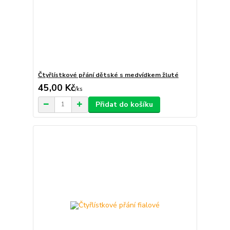
Čtyřlístkové přání dětské s medvídkem žluté
45,00 Kč
/
ks
Přidat do košíku