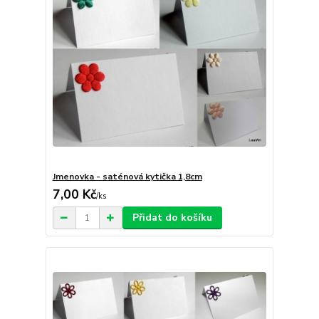
Jmenovka - saténová kytička 1,8cm
7,00 Kč
/
ks
Přidat do košíku