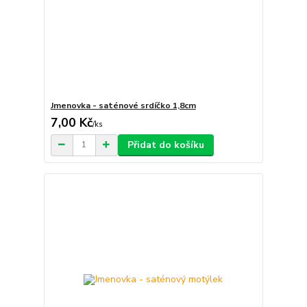
Jmenovka - saténové srdíčko 1,8cm
7,00 Kč
/
ks
Přidat do košíku