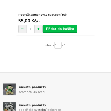
Podložka/jmenovka svatební pár
55,00 Kč
/
ks
Přidat do košíku
strana
z 1
Unikátní produkty
promoční 3D přání
Unikátní produkty
specifické svatební dekorace