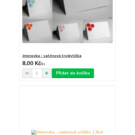
Jmenovka - saténová trojkytička
8,00 Kč
/
ks
Přidat do košíku