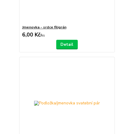
Jmenovka - srdce filigrán
6,00 Kč
/
ks
Detail