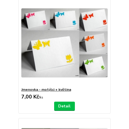
Jmenovka - motýlci + květina
7,00 Kč
/
ks
Detail