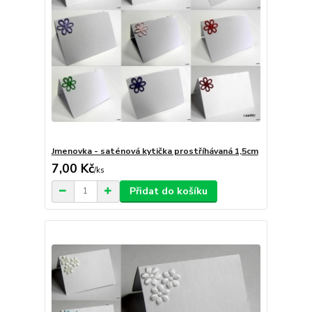
Jmenovka - saténová kytička prostříhávaná 1,5cm
7,00 Kč
/
ks
Přidat do košíku