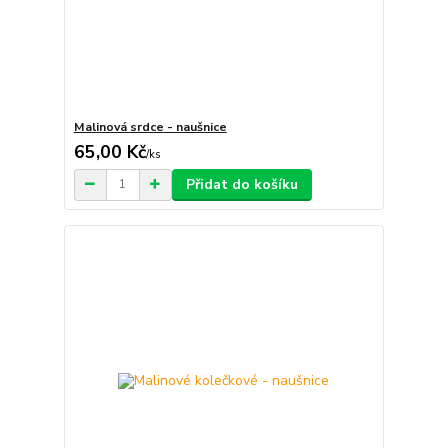
Malinová srdce - naušnice
65,00 Kč
/
ks
Přidat do košíku