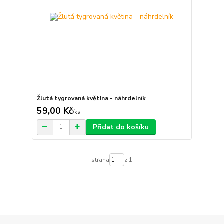
Žlutá tygrovaná květina - náhrdelník
59,00 Kč
/
ks
Přidat do košíku
strana
z 1