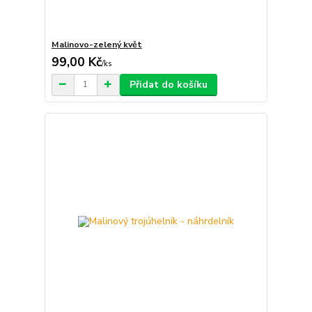
Malinovo-zelený květ
99,00 Kč
/
ks
Přidat do košíku