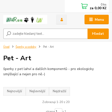
0
ks
za
0,00 Kč
Menu
Hledat
Úvod
Šperky a ozdoby
Pet - Art
Pet - Art
šperky z pet lahví a dalších komponentů - pro ekologicky
smýšlející a nejen pro ně.-)
Nejnovější
Nejlevnější
Nejdražší
Zobrazuji 1-20 z 20
strana
z 1