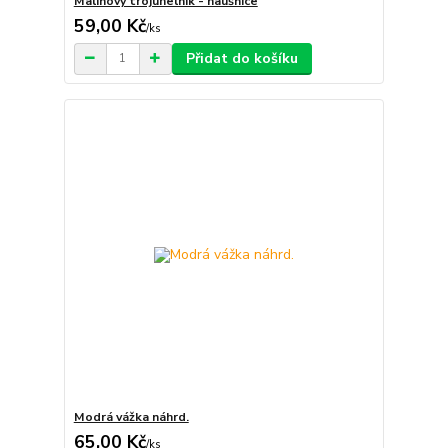
Malinový trojúhelník - naušnice
59,00 Kč
/
ks
Přidat do košíku
Modrá vážka náhrd.
65,00 Kč
/
ks