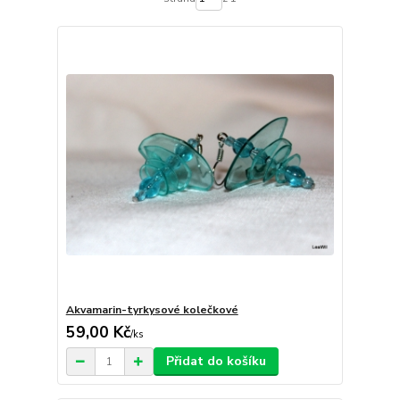
Akvamarin-tyrkysové kolečkové
59,00 Kč
/
ks
Přidat do košíku