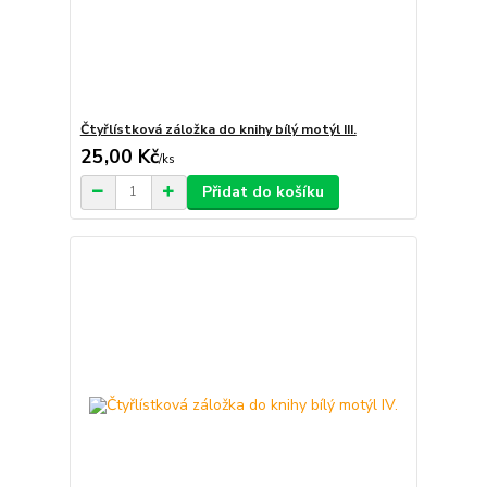
Čtyřlístková záložka do knihy bílý motýl III.
25,00 Kč
/
ks
Přidat do košíku