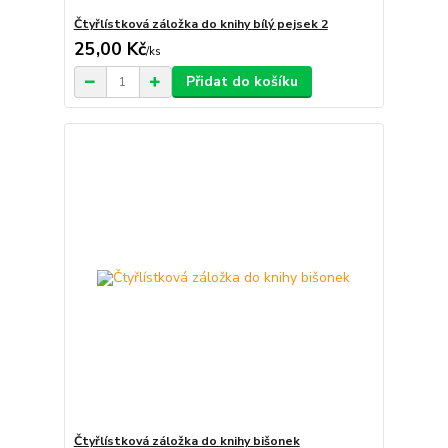
Čtyřlístková záložka do knihy bílý pejsek 2
25,00 Kč
/
ks
Přidat do košíku
Čtyřlístková záložka do knihy bišonek