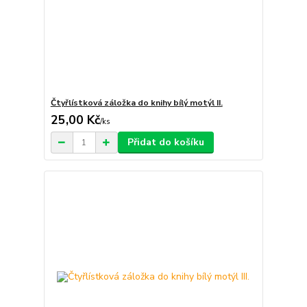
Čtyřlístková záložka do knihy bílý motýl II.
25,00 Kč
/
ks
Přidat do košíku