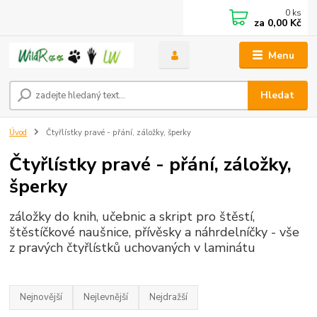
0
ks
za
0,00 Kč
Menu
Hledat
Úvod
Čtyřlístky pravé - přání, záložky, šperky
Čtyřlístky pravé - přání, záložky,
šperky
záložky do knih, učebnic a skript pro štěstí,
štěstíčkové naušnice, přívěsky a náhrdelníčky - vše
z pravých čtyřlístků uchovaných v laminátu
Nejnovější
Nejlevnější
Nejdražší