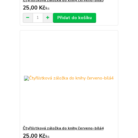
25,00 Kč
/
ks
Přidat do košíku
Čtyřlístková záložka do knihy červeno-bílá4
25,00 Kč
/
ks