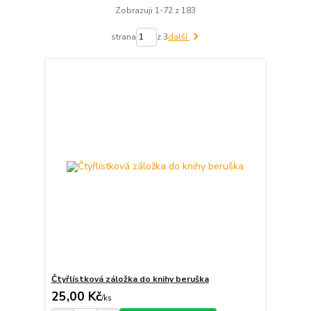
Zobrazuji 1-72 z 183
strana
z 3
další
Čtyřlístková záložka do knihy beruška
25,00 Kč
/
ks