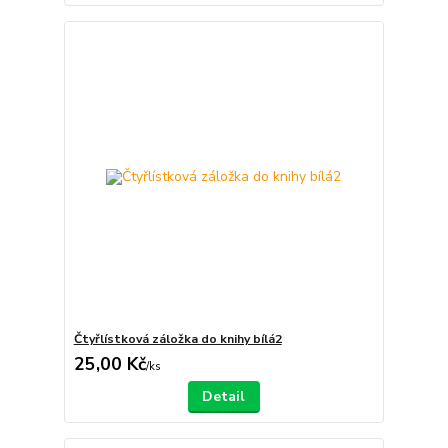
Čtyřlístková záložka do knihy bílá2
25,00 Kč
/
ks
Detail