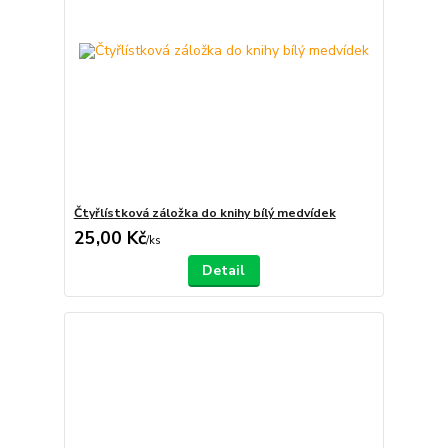
Čtyřlístková záložka do knihy bílý medvídek
25,00 Kč
/
ks
Detail