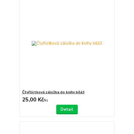
Čtyřlístková záložka do knihy bílá3
25,00 Kč
/
ks
Detail