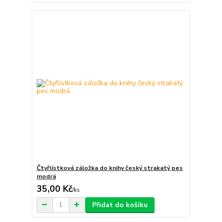
Čtyřlístková záložka do knihy český strakatý pes
modrá
35,00 Kč
/
ks
Přidat do košíku