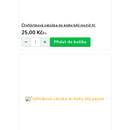
Čtyřlístková záložka do knihy bílý motýl IV.
25,00 Kč
/
ks
Přidat do košíku