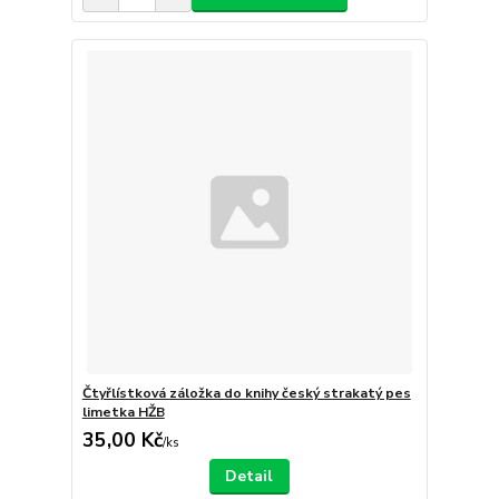
Čtyřlístková záložka do knihy český strakatý pes
limetka HŽB
35,00 Kč
/
ks
Detail