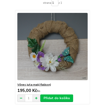
strana
z 1
Věnec juta malý fialkový
195,00 Kč
/
ks
Přidat do košíku