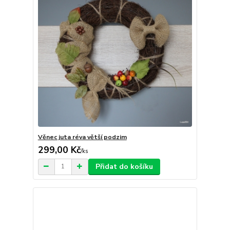
Věnec juta réva větší podzim
299,00 Kč
/
ks
Přidat do košíku