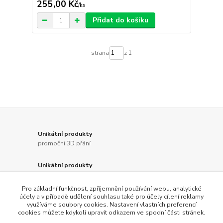
255,00 Kč
/
ks
Přidat do košíku
strana
z 1
Unikátní produkty
promoční 3D přání
Unikátní produkty
specifické svatební dekorace
Pro základní funkčnost, zpříjemnění používání webu, analytické
Unikátní produkty
účely a v případě udělení souhlasu také pro účely cílení reklamy
využíváme soubory cookies. Nastavení vlastních preferencí
pro majitele nejen českých strakatých psů
cookies můžete kdykoli upravit odkazem ve spodní části stránek.