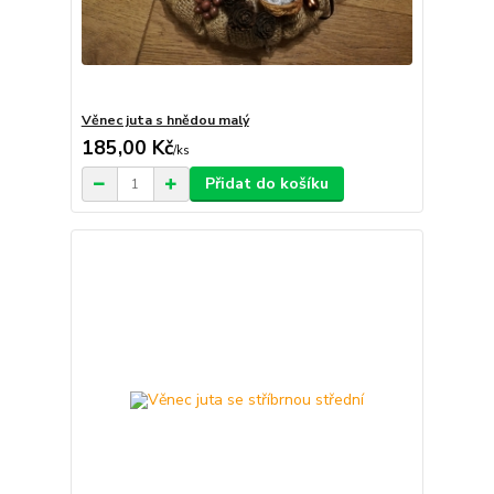
Věnec juta s hnědou malý
185,00 Kč
/
ks
Přidat do košíku