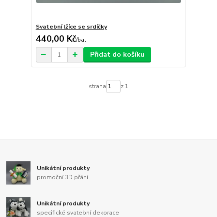
Svatební lžíce se srdíčky
440,00 Kč
/
bal
Přidat do košíku
strana
z 1
Unikátní produkty
promoční 3D přání
Unikátní produkty
specifické svatební dekorace