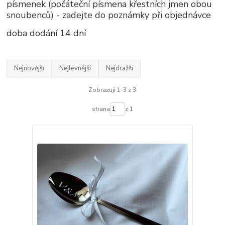
písmenek (počáteční písmena křestních jmen obou
snoubenců) - zadejte do poznámky při objednávce
doba dodání 14 dní
Nejnovější
Nejlevnější
Nejdražší
Zobrazuji 1-3 z 3
strana
z 1