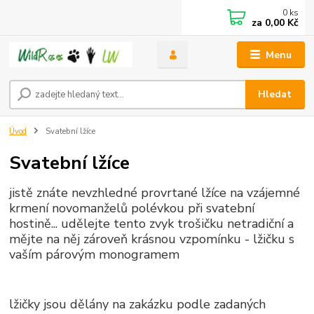
0
ks
za
0,00 Kč
Menu
Hledat
Úvod
Svatební lžíce
Svatební lžíce
jistě znáte nevzhledné provrtané lžíce na vzájemné
krmení novomanželů polévkou při svatební
hostině... udělejte tento zvyk trošičku netradiční a
mějte na něj zároveň krásnou vzpomínku - lžičku s
vaším párovým monogramem
lžičky jsou dělány na zakázku podle zadaných