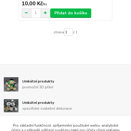
10,00 Kč
/
ks
Přidat do košíku
strana
z 1
Unikátní produkty
promoční 3D přání
Unikátní produkty
specifické svatební dekorace
Unikátní produkty
Pro základní funkčnost, zpříjemnění používání webu, analytické
pro majitele nejen českých strakatých psů
účely a v případě udělení souhlasu také pro účely cílení reklamy