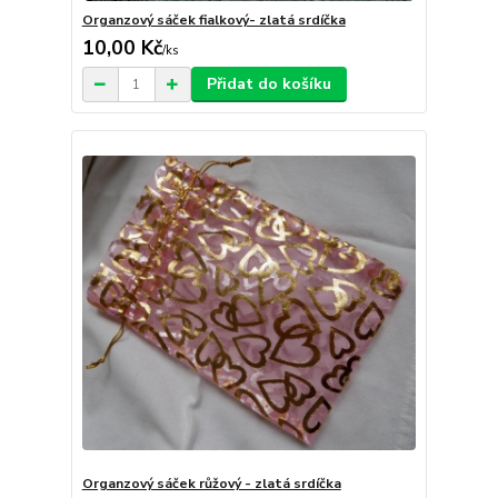
Organzový sáček fialkový- zlatá srdíčka
10,00 Kč
/
ks
Přidat do košíku
Organzový sáček růžový - zlatá srdíčka