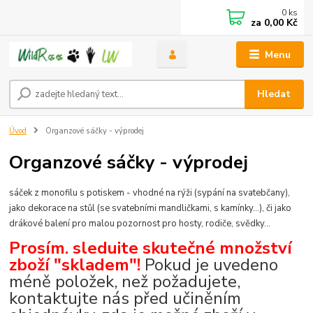
0
ks
za
0,00 Kč
Menu
Hledat
Úvod
Organzové sáčky - výprodej
Organzové sáčky - výprodej
sáček z monofilu s potiskem - vhodné na rýži (sypání na svatebčany),
jako dekorace na stůl (se svatebními mandličkami, s kamínky...), či jako
drákové balení pro malou pozornost pro hosty, rodiče, svědky...
Prosím, sledujte skutečné množství
zboží "skladem"!
Pokud je uvedeno
méně položek, než požadujete,
kontaktujte nás před učiněním