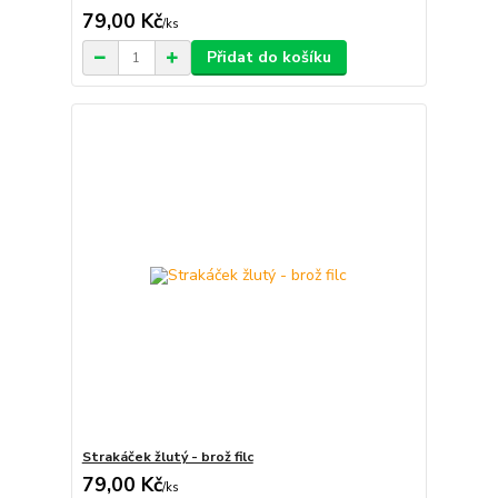
79,00 Kč
/
ks
Přidat do košíku
Strakáček žlutý - brož filc
79,00 Kč
/
ks