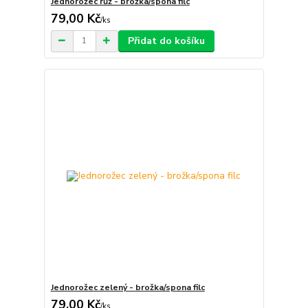
Jednorožec růž - brožka/spona filc
79,00 Kč
/
ks
Přidat do košíku
Jednorožec zelený - brožka/spona filc
79,00 Kč
/
ks