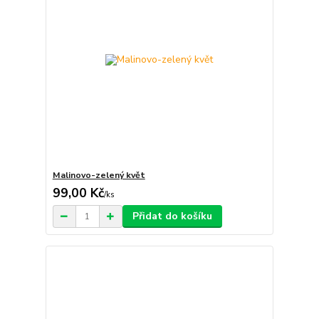
Malinovo-zelený květ
99,00 Kč
/
ks
Přidat do košíku