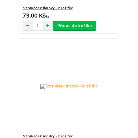
Strakáček fialový - brož filc
79,00 Kč
/
ks
Přidat do košíku
Strakáček modrý - brož filc