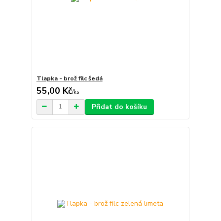
Tlapka - brož filc šedá
55,00 Kč
/
ks
Přidat do košíku