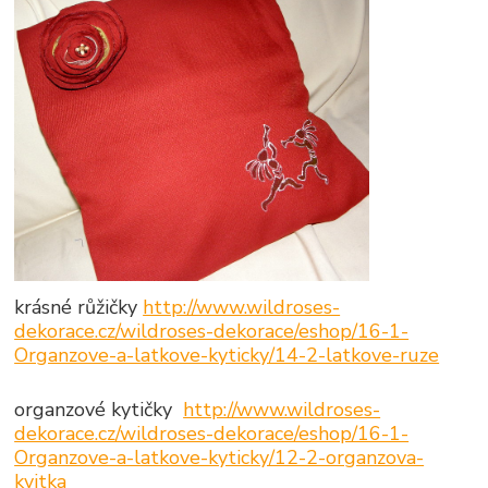
krásné růžičky
http://www.wildroses-
dekorace.cz/wildroses-dekorace/eshop/16-1-
Organzove-a-latkove-kyticky/14-2-latkove-ruze
organzové kytičky
http://www.wildroses-
dekorace.cz/wildroses-dekorace/eshop/16-1-
Organzove-a-latkove-kyticky/12-2-organzova-
kvitka