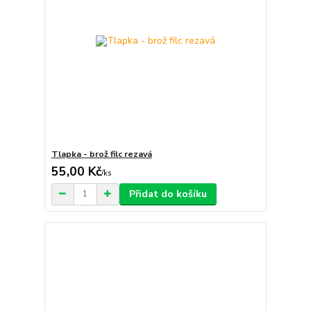
Tlapka - brož filc rezavá
55,00 Kč
/
ks
Přidat do košíku