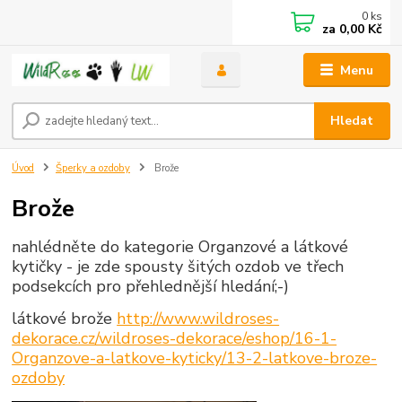
0
ks
za
0,00 Kč
Menu
Hledat
Úvod
Šperky a ozdoby
Brože
Brože
nahlédněte do kategorie Organzové a látkové
kytičky - je zde spousty šitých ozdob ve třech
podsekcích pro přehlednější hledání;-)
látkové brože
http://www.wildroses-
dekorace.cz/wildroses-dekorace/eshop/16-1-
Organzove-a-latkove-kyticky/13-2-latkove-broze-
ozdoby