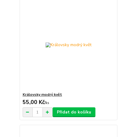
Královsky modrý květ
55,00 Kč
/
ks
Přidat do košíku