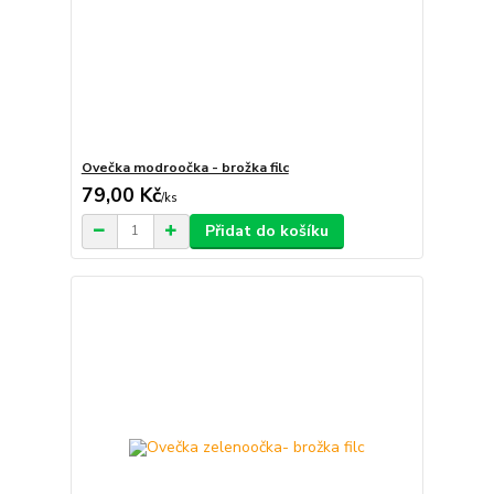
Ovečka modroočka - brožka filc
79,00 Kč
/
ks
Přidat do košíku