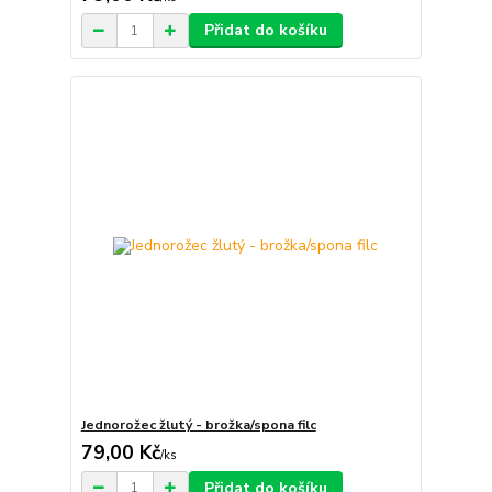
Přidat do košíku
Jednorožec žlutý - brožka/spona filc
79,00 Kč
/
ks
Přidat do košíku