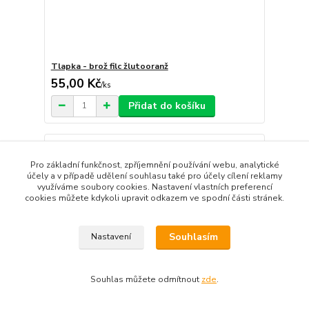
Tlapka - brož filc žlutooranž
55,00 Kč
/
ks
Přidat do košíku
Pro základní funkčnost, zpříjemnění používání webu, analytické
účely a v případě udělení souhlasu také pro účely cílení reklamy
využíváme soubory cookies. Nastavení vlastních preferencí
cookies můžete kdykoli upravit odkazem ve spodní části stránek.
Souhlasím
Nastavení
Souhlas můžete odmítnout
zde
.