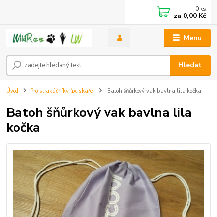
0
ks
za
0,00 Kč
Menu
Hledat
Úvod
Pro strakáčníky (pejskaře)
Batoh šňůrkový vak bavlna lila kočka
Batoh šňůrkový vak bavlna lila
kočka