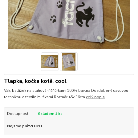
Tlapka, kočka kotě, cool
Vak, batůžek na stahování šňůrkami 100% bavlna Dozdobený savovou
technikou a textilními fixami Rozměr 45x 36cm
celý popis
Dostupnost
Skladem 1 ks
Nejsme plátci DPH