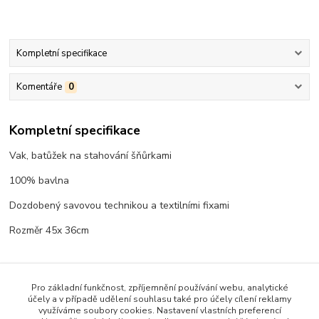
Kompletní specifikace
Komentáře
0
Kompletní specifikace
Vak, batůžek na stahování šňůrkami
100% bavlna
Dozdobený savovou technikou a textilními fixami
Rozměr 45x 36cm
Pro základní funkčnost, zpříjemnění používání webu, analytické
Zboží zařazeno v kategoriích
účely a v případě udělení souhlasu také pro účely cílení reklamy
využíváme soubory cookies. Nastavení vlastních preferencí
Pro strakáčníky (pejskaře)