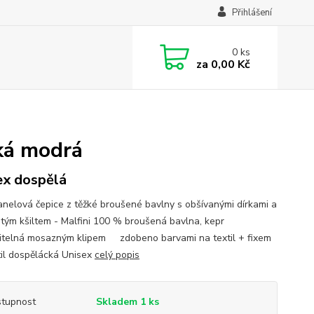
Přihlášení
0
ks
za
0,00 Kč
ská modrá
ex dospělá
anelová čepice z těžké broušené bavlny s obšívanými dírkami a
tým kšiltem - Malfini 100 % broušená bavlna, kepr
itelná mosazným klipem zdobeno barvami na textil + fixem
til dospělácká Unisex
celý popis
tupnost
Skladem 1 ks