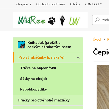
Fotogalerie
Obchodní podmínky
O NÁS
KONTAKTY
Úvod
P
Kniha Jak (pře)žít s
českým strakatým psem
Čepi
Pro strakáčníky (pejskaře)
Trička na objednávku
Šátky na obojek
Nabobkopytlíky
Hračky pro čtyřnohé mazlíčky