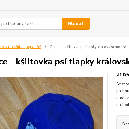
Hledat
ro strakáčníky (pejskaře)
Čepice - kšiltovka psí tlapky královská modrá
ce - kšiltovka psí tlapky králov
unis
Šestip
prohnu
nastav
na tex
Dos