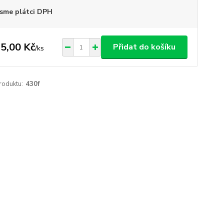
sme plátci DPH
5,00 Kč
Přidat do košíku
/
ks
roduktu:
430f