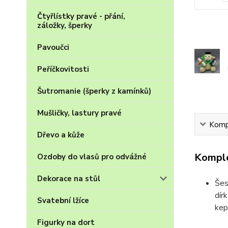
Čtyřlístky pravé - přání,
záložky, šperky
Pavoučci
Peříčkovitosti
Šutromanie (šperky z kamínků)
Mušličky, lastury pravé
Kompl
Dřevo a kůže
Komple
Ozdoby do vlasů pro odvážné
Dekorace na stůl
Šes
dír
Svatební lžíce
kep
Figurky na dort