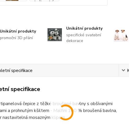
Unikátní produkty
Unikátní produkty
specifické svatební
promoční 3D přání
dekorace
etní specifikace
tní specifikace
tipanelová čepice z těžké broušené bavlny s obšívanými
kami a prohnutým kšiltem - Malfini 100 % broušená bavlna,
r nastavitelná mosazným klipem