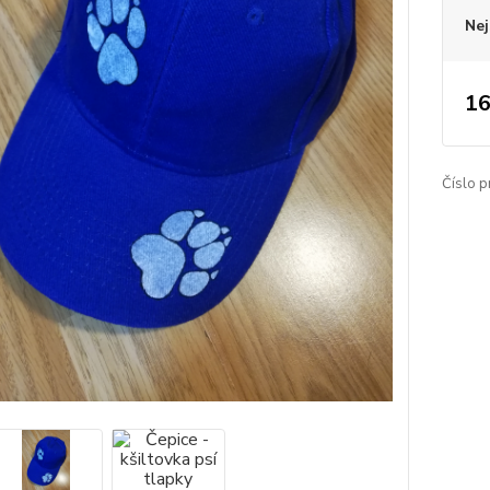
Nej
16
Číslo p