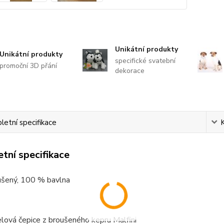
Unikátní produkty
Unikátní produkty
specifické svatební
promoční 3D přání
dekorace
etní specifikace
tní specifikace
ušený, 100 % bavlna
lová čepice z broušeného kepru Malfini