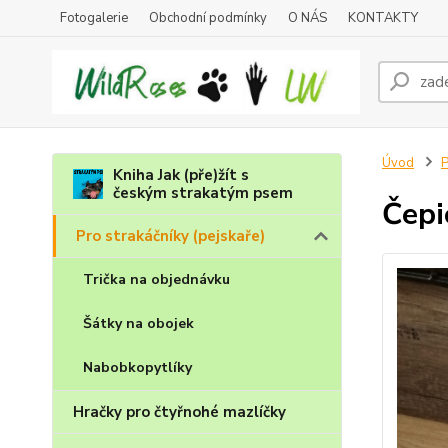
Fotogalerie
Obchodní podmínky
O NÁS
KONTAKTY
Úvod
P
Kniha Jak (pře)žít s
českým strakatým psem
Čepi
Pro strakáčníky (pejskaře)
Trička na objednávku
Šátky na obojek
Nabobkopytlíky
Hračky pro čtyřnohé mazlíčky