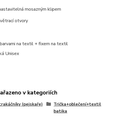
nastavitelná mosazným klipem
větrací otvory
arvami na textil + fixem na textil
ká Unisex
zařazeno v kategoriích
trakáčníky (pejskaře)
Trička+oblečení+textil
batika