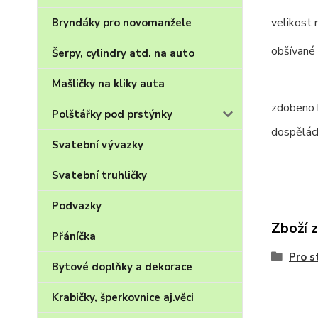
velikost
Bryndáky pro novomanžele
obšívané 
Šerpy, cylindry atd. na auto
Mašličky na kliky auta
zdobeno b
Polštářky pod prstýnky
dospělác
Svatební vývazky
Svatební truhličky
Podvazky
Zboží 
Přáníčka
Pro s
Bytové doplňky a dekorace
Krabičky, šperkovnice aj.věci