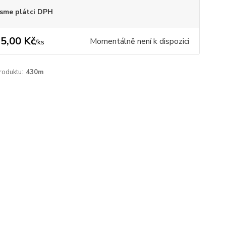
sme plátci DPH
5,00 Kč
Momentálně není k dispozici
/
ks
roduktu:
430m