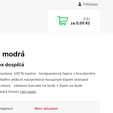
Přihlášení
0
ks
za
0,00 Kč
y modrá
ex dospělá
roušený, 100 % bavlna šestipanelová čepice z broušeného
Malfini velikost nastavitelná mosazným klipem obšívané
í otvory zdobeno barvami na textil + fixem na textil
ácká Unisex
celý popis
tupnost
Není skladem