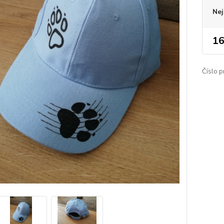
Nej
16
Číslo p