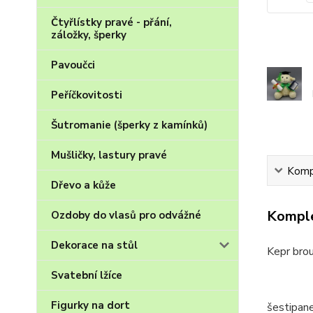
Čtyřlístky pravé - přání,
záložky, šperky
Pavoučci
Peříčkovitosti
Šutromanie (šperky z kamínků)
Mušličky, lastury pravé
Kompl
Dřevo a kůže
Komple
Ozdoby do vlasů pro odvážné
Dekorace na stůl
Kepr bro
Svatební lžíce
Figurky na dort
šestipane