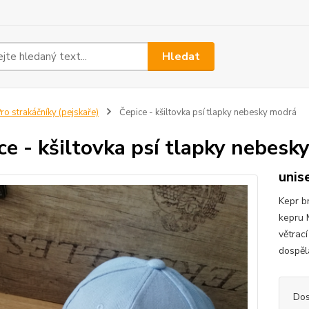
Hledat
ro strakáčníky (pejskaře)
Čepice - kšiltovka psí tlapky nebesky modrá
ce - kšiltovka psí tlapky nebesk
unis
Kepr b
kepru 
větrac
dospěl
Dos