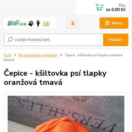
0
ks
za
0,00 Kč
Menu
Hledat
Úvod
Pro strakáčníky (pejskaře)
Čepice - kšiltovka psí tlapky oranžová
tmavá
Čepice - kšiltovka psí tlapky
oranžová tmavá