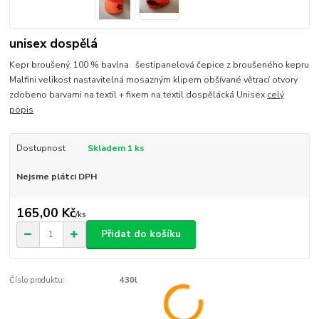
unisex dospělá
Kepr broušený, 100 % bavlna šestipanelová čepice z broušeného kepru
Malfini velikost nastavitelná mosazným klipem obšívané větrací otvory
zdobeno barvami na textil + fixem na textil dospělácká Unisex
celý
popis
Dostupnost
Skladem 1 ks
Nejsme plátci DPH
165,00 Kč
/
ks
Přidat do košíku
Číslo produktu:
430l