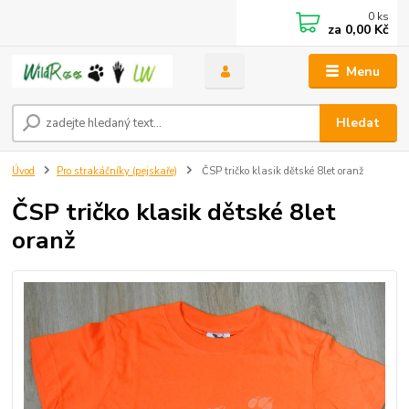
0
ks
za
0,00 Kč
Menu
Hledat
Úvod
Pro strakáčníky (pejskaře)
ČSP tričko klasik dětské 8let oranž
ČSP tričko klasik dětské 8let
oranž