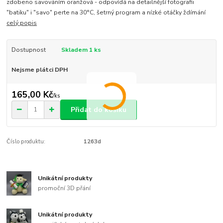
zdobeno savováním oranžová - odpovídá na detailnější fotografii
"batiku" i "savo" perte na 30°C, šetrný program a nízké otáčky ždímání
celý popis
Dostupnost
Skladem 1 ks
Nejsme plátci DPH
165,00 Kč
/
ks
Přidat do košíku
Číslo produktu:
1263d
Unikátní produkty
promoční 3D přání
Unikátní produkty