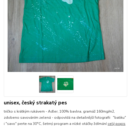
unisex, český strakatý pes
tričko s krátkým rukávem - Adler, 100% bavlna, gramáž 160mg/m2,
zdobeno savováním zelená - odpovídá na detailnější fotografii "batiku"
i "savo" perte na 30°C, šetrný program a nízké otáčky ždímání
celý popis