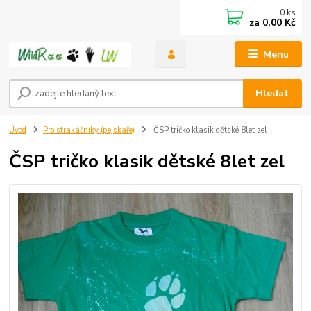
0
ks
za
0,00 Kč
Menu
Hledat
Úvod
Pro strakáčníky (pejskaře)
ČSP tričko klasik dětské 8let zel
ČSP tričko klasik dětské 8let zel