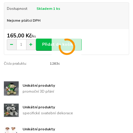
Dostupnost
Skladem 1 ks
Nejsme plátci DPH
165,00 Kč
/
ks
Přidat do košíku
Číslo produktu:
1263c
Unikátní produkty
promoční 3D přání
Unikátní produkty
specifické svatební dekorace
Unikátní produkty