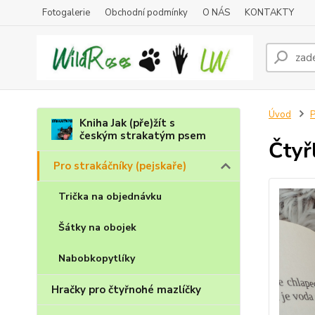
Fotogalerie
Obchodní podmínky
O NÁS
KONTAKTY
Úvod
P
Kniha Jak (pře)žít s
českým strakatým psem
Čtyř
Pro strakáčníky (pejskaře)
Trička na objednávku
Šátky na obojek
Nabobkopytlíky
Hračky pro čtyřnohé mazlíčky