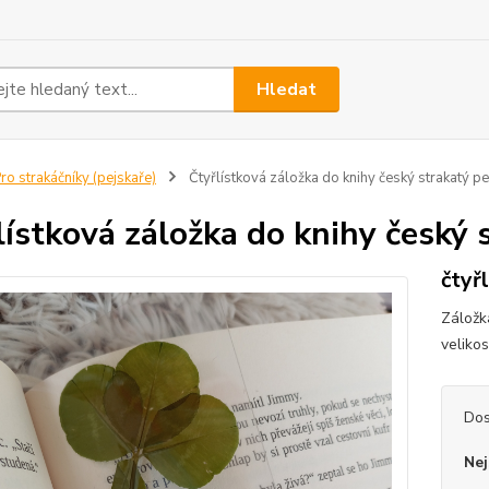
Hledat
ro strakáčníky (pejskaře)
Čtyřlístková záložka do knihy český strakatý 
lístková záložka do knihy český
čtyřl
Záložk
veliko
Dos
Nej