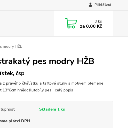
Přihlášení
0
ks
za
0,00 Kč
pes modry HŽB
 strakatý pes modry HŽB
ístek, čsp
a z pravého čtyřlístku a taftové stuhy s motivem plemene
st 13*6cm hnědožlutobílý pes
celý popis
tupnost
Skladem 1 ks
sme plátci DPH