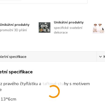
Unikátní produkty
Unikátní produkty
specifické svatební
promoční 3D přání
dekorace
etní specifikace
tní specifikace
 z pravého čtyřlístku a taftové stuhy s motivem
e
t 13*6cm