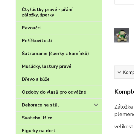
Čtyřlístky pravé - přání,
záložky, šperky
Pavoučci
Peříčkovitosti
Šutromanie (šperky z kamínků)
Mušličky, lastury pravé
Kompl
Dřevo a kůže
Komple
Ozdoby do vlasů pro odvážné
Dekorace na stůl
Záložka
plemen
Svatební lžíce
velikos
Figurky na dort