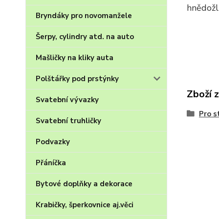
hnědožl
Bryndáky pro novomanžele
Šerpy, cylindry atd. na auto
Mašličky na kliky auta
Polštářky pod prstýnky
Zboží 
Svatební vývazky
Pro s
Svatební truhličky
Podvazky
Přáníčka
Bytové doplňky a dekorace
Krabičky, šperkovnice aj.věci