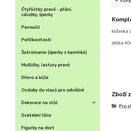
Kompl
Čtyřlístky pravé - přání,
záložky, šperky
Komple
Pavoučci
klíčenka 
Peříčkovitosti
délka 40c
Šutromanie (šperky z kamínků)
Mušličky, lastury pravé
Dřevo a kůže
Ozdoby do vlasů pro odvážné
Zboží 
Dekorace na stůl
Pro s
Svatební lžíce
Figurky na dort