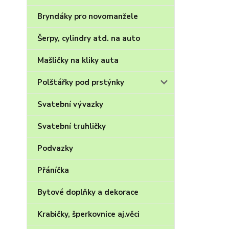
Bryndáky pro novomanžele
Šerpy, cylindry atd. na auto
Mašličky na kliky auta
Polštářky pod prstýnky
Svatební vývazky
Svatební truhličky
Podvazky
Přáníčka
Bytové doplňky a dekorace
Krabičky, šperkovnice aj.věci