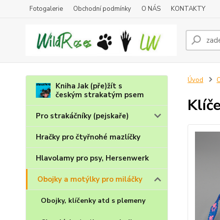
Fotogalerie
Obchodní podmínky
O NÁS
KONTAKTY
Úvod
O
Kniha Jak (pře)žít s
českým strakatým psem
Klíč
Pro strakáčníky (pejskaře)
Hračky pro čtyřnohé mazlíčky
Hlavolamy pro psy, Hersenwerk
Obojky a motýlky pro miláčky
Obojky, klíčenky atd s plemeny