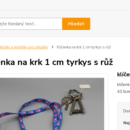
Hledat
bojky a motýlky pro miláčky
Klíčenka na krk 1 cm tyrkys s růž
enka na krk 1 cm tyrkys s růž
klíč
klíčen
43,5
Dos
Nej