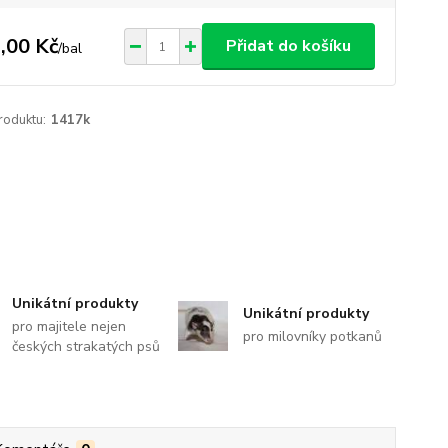
,00 Kč
Přidat do košíku
/
bal
roduktu:
1417k
Unikátní produkty
Unikátní produkty
pro majitele nejen
pro milovníky potkanů
českých strakatých psů