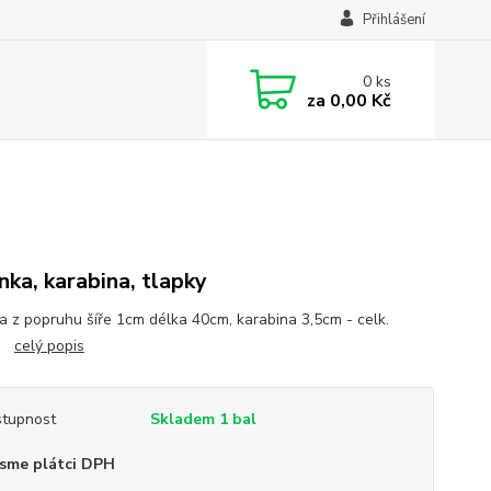
Přihlášení
0
ks
za
0,00 Kč
enka, karabina, tlapky
ka z popruhu šíře 1cm délka 40cm, karabina 3,5cm - celk.
cm
celý popis
tupnost
Skladem 1 bal
sme plátci DPH