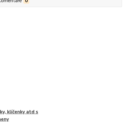
Komentáře
0
ky, klíčenky atd s
meny