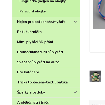
Cingrlátka (ne)jen na obojky
Paracord obojky
Nejen pro potkanáře/myšaře
PetLékárnička
Mimi plyšáci 3D přání
Promoční/maturitní plyšáci
Svatební plyšáci na auto
Pro balónáře
Trička+oblečení+textil batika
Šperky a ozdoby
Andělíčci strážníčci