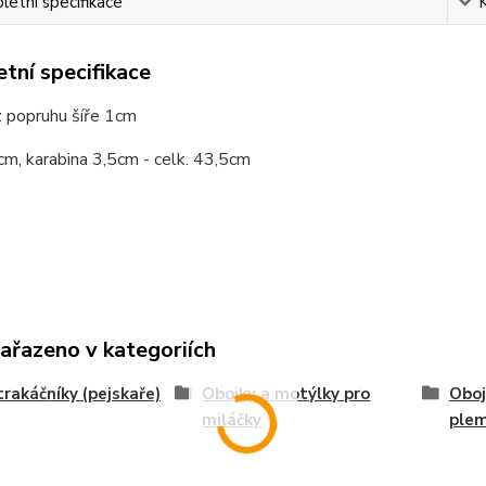
etní specifikace
tní specifikace
z popruhu šíře 1cm
m, karabina 3,5cm - celk. 43,5cm
zařazeno v kategoriích
trakáčníky (pejskaře)
Obojky a motýlky pro
Oboj
miláčky
ple