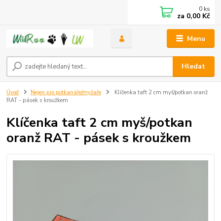
0
ks
za
0,00 Kč
Menu
Hledat
Úvod
Nejen pro potkanáře/myšaře
Klíčenka taft 2 cm myš/potkan oranž
RAT - pásek s kroužkem
Klíčenka taft 2 cm myš/potkan
oranž RAT - pásek s kroužkem