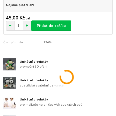
Nejsme plátci DPH
45,00 Kč
/
bal
Přidat do košíku
Číslo produktu:
1249c
Unikátní produkty
promoční 3D přání
Unikátní produkty
specifické svatební dekorace
Unikátní produkty
pro majitele nejen českých strakatých psů