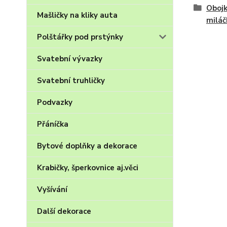
Obojk
Mašličky na kliky auta
miláč
Polštářky pod prstýnky
Svatební vývazky
Svatební truhličky
Podvazky
Přáníčka
Bytové doplňky a dekorace
Krabičky, šperkovnice aj.věci
Vyšívání
Další dekorace