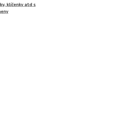
ky, klíčenky atd s
meny