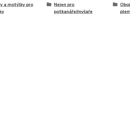
y a motýlky pro
Nejen pro
Oboj
ky
potkanáře/myšaře
ple