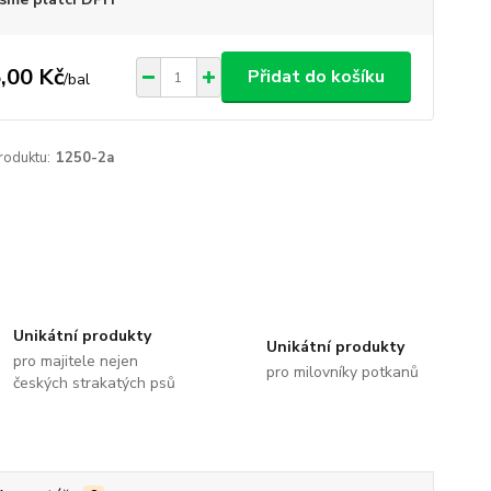
,00 Kč
Přidat do košíku
/
bal
roduktu:
1250-2a
Unikátní produkty
Unikátní produkty
pro majitele nejen
pro milovníky potkanů
českých strakatých psů