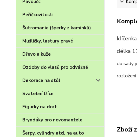
Pavoučci
Kompl
Peříčkovitosti
Komple
Šutromanie (šperky z kamínků)
klíčenk
Mušličky, lastury pravé
délka 1
Dřevo a kůže
do sady j
Ozdoby do vlasů pro odvážné
rozložení
Dekorace na stůl
Svatební lžíce
Figurky na dort
Bryndáky pro novomanžele
Zboží 
Šerpy, cylindry atd. na auto