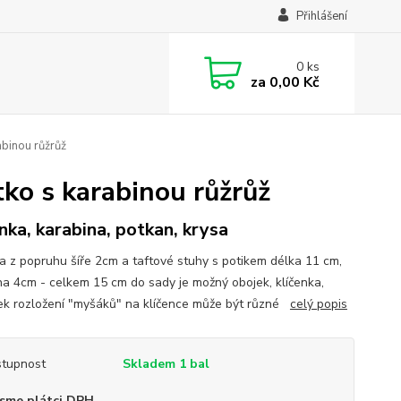
Přihlášení
0
ks
za
0,00 Kč
abinou růžrůž
tko s karabinou růžrůž
enka, karabina, potkan, krysa
ka z popruhu šíře 2cm a taftové stuhy s potikem délka 11 cm,
na 4cm - celkem 15 cm do sady je možný obojek, klíčenka,
k rozložení "myšáků" na klíčence může být různé
celý popis
tupnost
Skladem 1 bal
sme plátci DPH