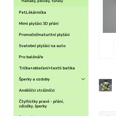
Hamaky, pelíšky, tunely
PetLékárnička
Mimi plyšáci 3D přání
Promoční/maturitní plyšáci
Svatební plyšáci na auto
Pro balónáře
Trička+oblečení+textil batika
Šperky a ozdoby
Andělíčci strážníčci
Čtyřlístky pravé - přání,
záložky, šperky