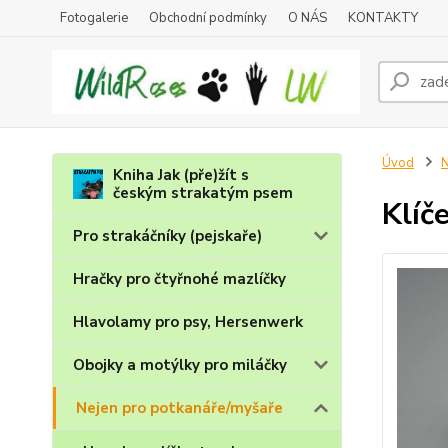
Fotogalerie
Obchodní podmínky
O NÁS
KONTAKTY
Úvod
N
Kniha Jak (pře)žít s
českým strakatým psem
Klíč
Pro strakáčníky (pejskaře)
Hračky pro čtyřnohé mazlíčky
Hlavolamy pro psy, Hersenwerk
Obojky a motýlky pro miláčky
Nejen pro potkanáře/myšaře