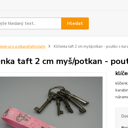
Hledat
ejen pro potkanáře/myšaře
Klíčenka taft 2 cm myš/potkan - poutko s kar
enka taft 2 cm myš/potkan - pou
klíč
klíčen
karabi
nárame
Dos
Nej