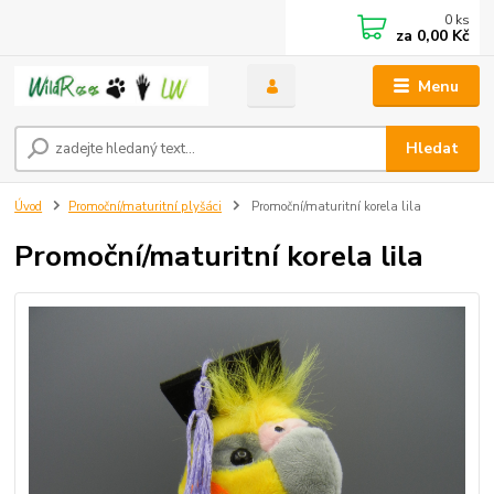
0
ks
za
0,00 Kč
Menu
Hledat
Úvod
Promoční/maturitní plyšáci
Promoční/maturitní korela lila
Promoční/maturitní korela lila