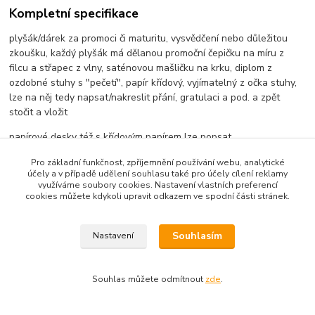
Kompletní specifikace
plyšák/dárek za promoci či maturitu, vysvědčení nebo důležitou
zkoušku, každý plyšák má dělanou promoční čepičku na míru z
filcu a střapec z vlny, saténovou mašličku na krku, diplom z
ozdobné stuhy s "pečetí", papír křídový, vyjímatelný z očka stuhy,
lze na něj tedy napsat/nakreslit přání, gratulaci a pod. a zpět
stočit a vložit
papírové desky též s křídovým papírem lze popsat
celk. výška plyšáka výška 20cm
Pro základní funkčnost, zpříjemnění používání webu, analytické
účely a v případě udělení souhlasu také pro účely cílení reklamy
využíváme soubory cookies. Nastavení vlastních preferencí
cookies můžete kdykoli upravit odkazem ve spodní části stránek.
Zboží zařazeno v kategoriích
Souhlasím
Nastavení
Promoční/maturitní plyšáci
Přáníčka
Souhlas můžete odmítnout
zde
.