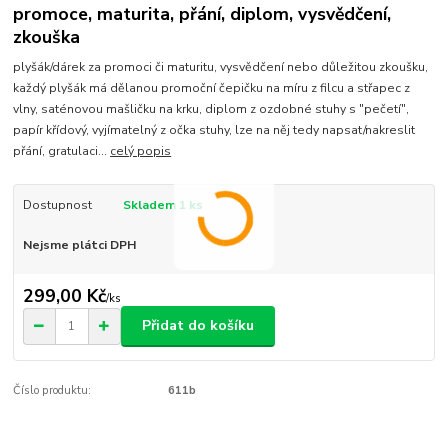
promoce, maturita, přání, diplom, vysvědčení,
zkouška
plyšák/dárek za promoci či maturitu, vysvědčení nebo důležitou zkoušku,
každý plyšák má dělanou promoční čepičku na míru z filcu a střapec z
vlny, saténovou mašličku na krku, diplom z ozdobné stuhy s "pečetí",
papír křídový, vyjímatelný z očka stuhy, lze na něj tedy napsat/nakreslit
přání, gratulaci...
celý popis
Dostupnost
Skladem 1 ks
Nejsme plátci DPH
299,00 Kč
/
ks
Přidat do košíku
Číslo produktu:
611b