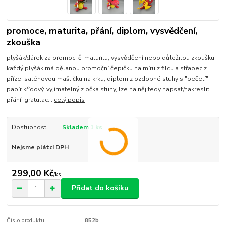
promoce, maturita, přání, diplom, vysvědčení,
zkouška
plyšák/dárek za promoci či maturitu, vysvědčení nebo důležitou zkoušku,
každý plyšák má dělanou promoční čepičku na míru z filcu a střapec z
příze, saténovou mašličku na krku, diplom z ozdobné stuhy s "pečetí",
papír křídový, vyjímatelný z očka stuhy, lze na něj tedy napsat/nakreslit
přání, gratulac...
celý popis
Dostupnost
Skladem 1 ks
Nejsme plátci DPH
299,00 Kč
/
ks
Přidat do košíku
Číslo produktu:
852b