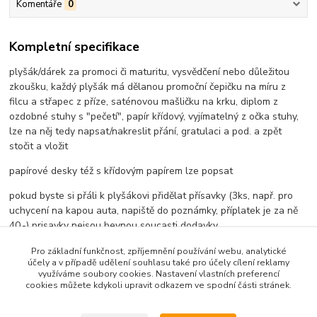
Komentáře
0
Kompletní specifikace
plyšák/dárek za promoci či maturitu, vysvědčení nebo důležitou
zkoušku, každý plyšák má dělanou promoční čepičku na míru z
filcu a střapec z příze, saténovou mašličku na krku, diplom z
ozdobné stuhy s "pečetí", papír křídový, vyjímatelný z očka stuhy,
lze na něj tedy napsat/nakreslit přání, gratulaci a pod. a zpět
stočit a vložit
papírové desky též s křídovým papírem lze popsat
pokud byste si přáli k plyšákovi přidělat přísavky (3ks, např. pro
uchycení na kapou auta, napiště do poznámky, příplatek je za ně
40,-) prisavky nejsou beynou soucasti dodavky
celk. výška plyšáka 25cm
Pro základní funkčnost, zpříjemnění používání webu, analytické
účely a v případě udělení souhlasu také pro účely cílení reklamy
využíváme soubory cookies. Nastavení vlastních preferencí
cookies můžete kdykoli upravit odkazem ve spodní části stránek.
Zboží zařazeno v kategoriích