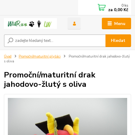
0
ks
za
0,00 Kč
Menu
Hledat
Úvod
Promoční/maturitní plyšáci
Promoční/maturitní drak jahodovo-žlutý
s oliva
Promoční/maturitní drak
jahodovo-žlutý s oliva