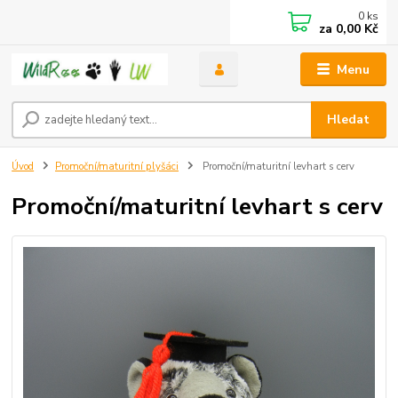
0
ks
za
0,00 Kč
Menu
Hledat
Úvod
Promoční/maturitní plyšáci
Promoční/maturitní levhart s cerv
Promoční/maturitní levhart s cerv