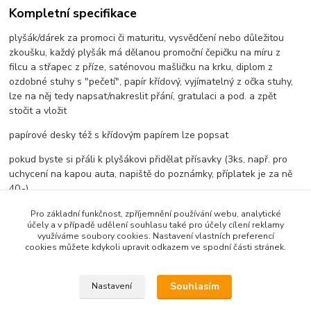
Kompletní specifikace
plyšák/dárek za promoci či maturitu, vysvědčení nebo důležitou
zkoušku, každý plyšák má dělanou promoční čepičku na míru z
filcu a střapec z příze, saténovou mašličku na krku, diplom z
ozdobné stuhy s "pečetí", papír křídový, vyjímatelný z očka stuhy,
lze na něj tedy napsat/nakreslit přání, gratulaci a pod. a zpět
stočit a vložit
papírové desky též s křídovým papírem lze popsat
pokud byste si přáli k plyšákovi přidělat přísavky (3ks, např. pro
uchycení na kapou auta, napiště do poznámky, příplatek je za ně
40,-)
celk. výška plyšáka 27cm, sedici 19cm
Pro základní funkčnost, zpříjemnění používání webu, analytické
účely a v případě udělení souhlasu také pro účely cílení reklamy
využíváme soubory cookies. Nastavení vlastních preferencí
cookies můžete kdykoli upravit odkazem ve spodní části stránek.
Zboží zařazeno v kategoriích
Souhlasím
Nastavení
Promoční/maturitní plyšáci