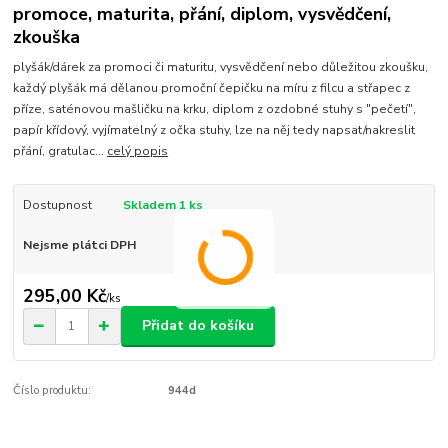
promoce, maturita, přání, diplom, vysvědčení,
zkouška
plyšák/dárek za promoci či maturitu, vysvědčení nebo důležitou zkoušku,
každý plyšák má dělanou promoční čepičku na míru z filcu a střapec z
příze, saténovou mašličku na krku, diplom z ozdobné stuhy s "pečetí",
papír křídový, vyjímatelný z očka stuhy, lze na něj tedy napsat/nakreslit
přání, gratulac...
celý popis
Dostupnost
Skladem 1 ks
Nejsme plátci DPH
295,00 Kč
/
ks
Přidat do košíku
Číslo produktu:
944d