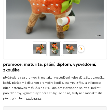
promoce, maturita, přání, diplom, vysvědčení,
zkouška
plyšák/dárek za promoci či maturitu, vysvědčení nebo důležitou zkoušku,
každý plyšák má dělanou promoční čepičku na míru z filcu a střapec z
příze, saténovou mašličku na krku, diplom z ozdobné stuhy s "pečetí",
papír křídový, vyjímatelný z očka stuhy, lze na něj tedy napsat/nakreslit
přání, gratulac...
celý popis