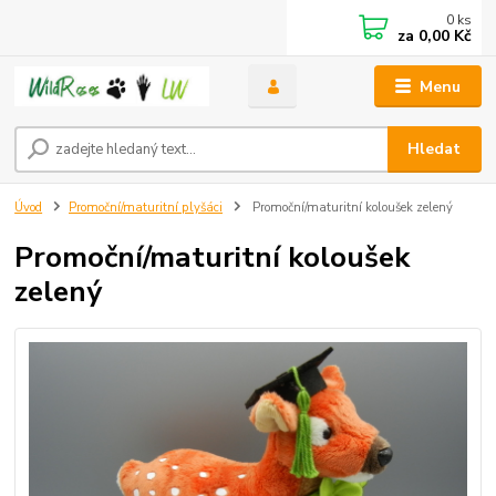
0
ks
za
0,00 Kč
Menu
Hledat
Úvod
Promoční/maturitní plyšáci
Promoční/maturitní koloušek zelený
Promoční/maturitní koloušek
zelený