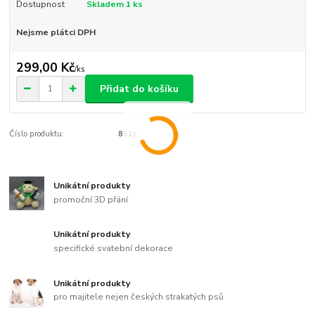
Dostupnost
Skladem 1 ks
Nejsme plátci DPH
299,00 Kč
/
ks
Přidat do košíku
Číslo produktu:
851c
Unikátní produkty
promoční 3D přání
Unikátní produkty
specifické svatební dekorace
Unikátní produkty
pro majitele nejen českých strakatých psů