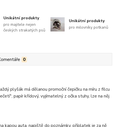
Unikátní produkty
Unikátní produkty
pro majitele nejen
pro milovníky potkanů
českých strakatých psů
Komentáře
0
aždý plyšák má dělanou promoční čepičku na míru z filcu
etí", papír křídový, vyjímatelný z očka stuhy, lze na něj
í na kapou auta, napiště do poznámky, příplatek je za ně