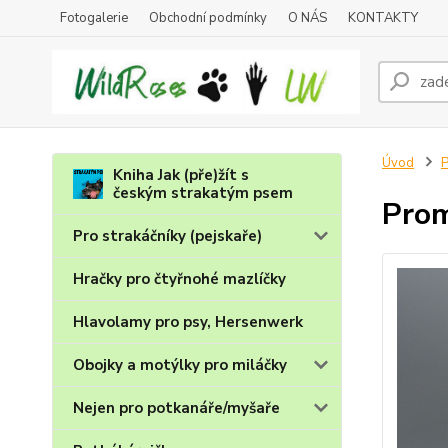
Fotogalerie
Obchodní podmínky
O NÁS
KONTAKTY
Úvod
P
Kniha Jak (pře)žít s
českým strakatým psem
Prom
Pro strakáčníky (pejskaře)
Hračky pro čtyřnohé mazlíčky
Hlavolamy pro psy, Hersenwerk
Obojky a motýlky pro miláčky
Nejen pro potkanáře/myšaře