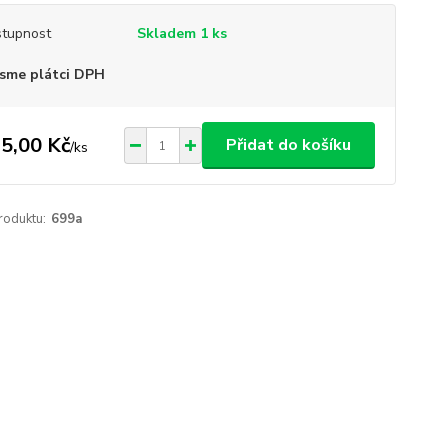
tupnost
Skladem 1 ks
sme plátci DPH
5,00 Kč
Přidat do košíku
/
ks
roduktu:
699a