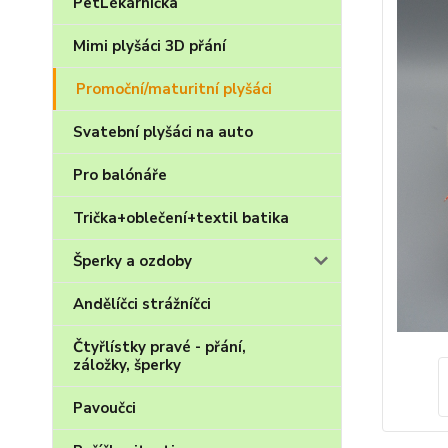
PetLékárnička
Mimi plyšáci 3D přání
Promoční/maturitní plyšáci
Svatební plyšáci na auto
Pro balónáře
Trička+oblečení+textil batika
Šperky a ozdoby
Andělíčci strážníčci
Čtyřlístky pravé - přání,
záložky, šperky
Pavoučci