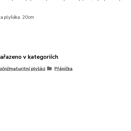
ška plyšáka 20cm
zařazeno v kategoriích
ční/maturitní plyšáci
Přáníčka