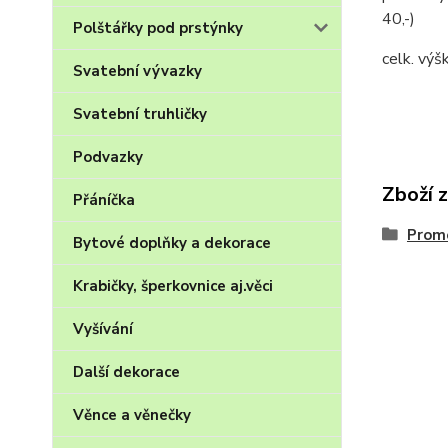
40,-)
Polštářky pod prstýnky
celk. vý
Svatební vývazky
Svatební truhličky
Podvazky
Zboží 
Přáníčka
Promo
Bytové doplňky a dekorace
Krabičky, šperkovnice aj.věci
Vyšívání
Další dekorace
Věnce a věnečky