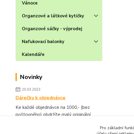
Vánoce
Organzové a látkové kytičky
Organzové sáčky - výprodej
Nafukovací balonky
Kalendáře
Novinky
20.03.2023
Dárečky k objednávce
Ke každé objednávce na 1000,- (bez
poštovného) obdržíte malý originální
dárek.
číst celé
Pro základní funk
účely cílení reklam