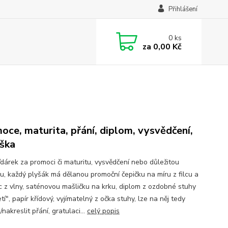
Přihlášení
0
ks
za
0,00 Kč
oce, maturita, přání, diplom, vysvědčení,
ška
/dárek za promoci či maturitu, vysvědčení nebo důležitou
u, každý plyšák má dělanou promoční čepičku na míru z filcu a
c z vlny, saténovou mašličku na krku, diplom z ozdobné stuhy
tí", papír křídový, vyjímatelný z očka stuhy, lze na něj tedy
nakreslit přání, gratulaci...
celý popis