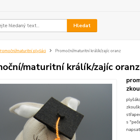
Hledat
romoční/maturitní plyšáci
Promoční/maturitní králík/zajíc oranz
oční/maturitní králík/zajíc oranz
prom
zkou
plyšák
zkoušk
střape
s "peče
napsat/