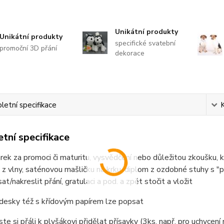
Unikátní produkty
Unikátní produkty
specifické svatební
promoční 3D přání
dekorace
etní specifikace
tní specifikace
rek za promoci či maturitu, vysvědčení nebo důležitou zkoušku, k
 z vlny, saténovou mašličku na krku, diplom z ozdobné stuhy s "peč
at/nakreslit přání, gratulaci a pod. a zpět stočit a vložit
 desky též s křídovým papírem lze popsat
te si přáli k plyšákovi přidělat přísavky (3ks, např. pro uchycen