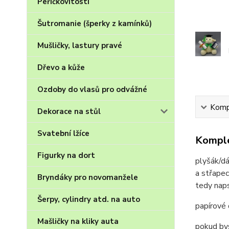
Peříčkovitosti
Šutromanie (šperky z kamínků)
Mušličky, lastury pravé
Dřevo a kůže
Ozdoby do vlasů pro odvážné
Kompl
Dekorace na stůl
Svatební lžíce
Komple
Figurky na dort
plyšák/dá
a střapec
Bryndáky pro novomanžele
tedy naps
Šerpy, cylindry atd. na auto
papírové
Mašličky na kliky auta
pokud bys