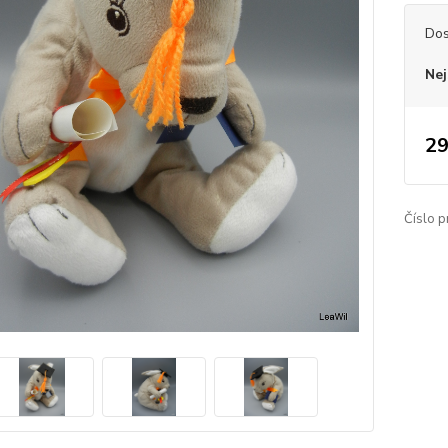
Dos
Nej
29
Číslo p