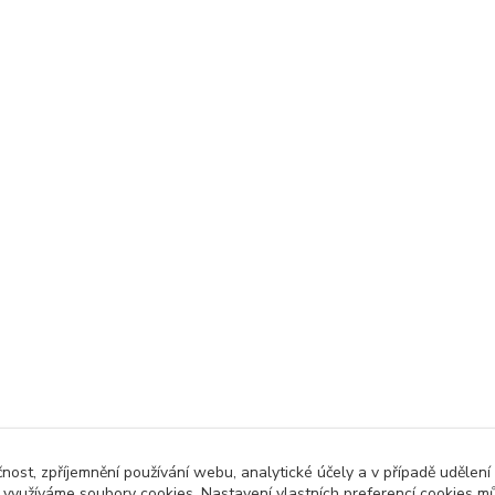
čnost, zpříjemnění používání webu, analytické účely a v případě udělení
y využíváme soubory cookies. Nastavení vlastních preferencí cookies mů