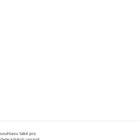
 souhlasu také pro
žete kdykoli upravit