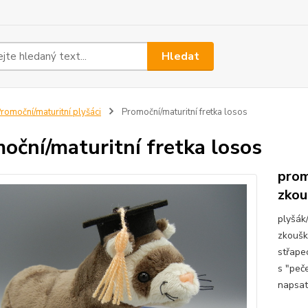
Hledat
romoční/maturitní plyšáci
Promoční/maturitní fretka losos
oční/maturitní fretka losos
prom
zkou
plyšák
zkoušk
střape
s "peče
napsat/