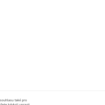
 souhlasu také pro
žete kdykoli upravit