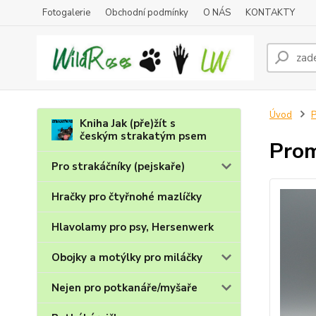
Fotogalerie
Obchodní podmínky
O NÁS
KONTAKTY
Úvod
P
Kniha Jak (pře)žít s
českým strakatým psem
Prom
Pro strakáčníky (pejskaře)
Hračky pro čtyřnohé mazlíčky
Hlavolamy pro psy, Hersenwerk
Obojky a motýlky pro miláčky
Nejen pro potkanáře/myšaře