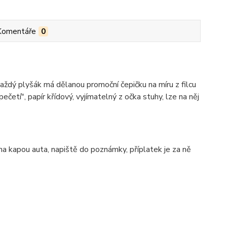
Komentáře
0
aždý plyšák má dělanou promoční čepičku na míru z filcu
četí", papír křídový, vyjímatelný z očka stuhy, lze na něj
í na kapou auta, napiště do poznámky, příplatek je za ně