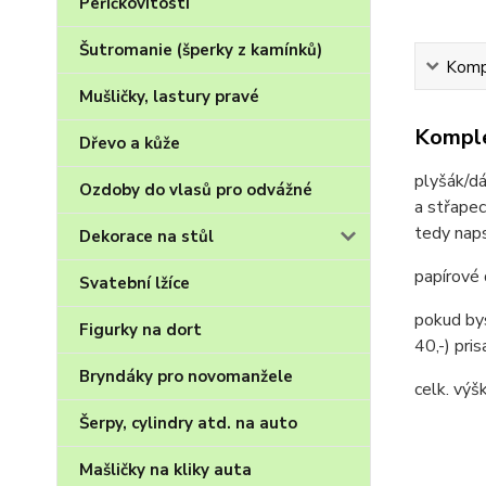
Peříčkovitosti
Šutromanie (šperky z kamínků)
Kompl
Mušličky, lastury pravé
Komple
Dřevo a kůže
plyšák/dá
Ozdoby do vlasů pro odvážné
a střapec
tedy naps
Dekorace na stůl
papírové
Svatební lžíce
pokud bys
Figurky na dort
40,-) pri
Bryndáky pro novomanžele
celk. vý
Šerpy, cylindry atd. na auto
Mašličky na kliky auta