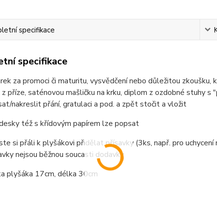
etní specifikace
tní specifikace
rek za promoci či maturitu, vysvědčení nebo důležitou zkoušku, k
 z příze, saténovou mašličku na krku, diplom z ozdobné stuhy s "pe
at/nakreslit přání, gratulaci a pod. a zpět stočit a vložit
 desky též s křídovým papírem lze popsat
te si přáli k plyšákovi přidělat přísavky (3ks, např. pro uchycen
savky nejsou běžnou soucasti dodavky
ška plyšáka 17cm, délka 30cm