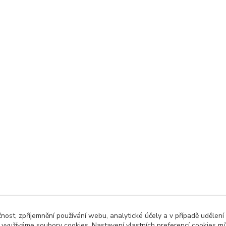
čnost, zpříjemnění používání webu, analytické účely a v případě udělení
y využíváme soubory cookies. Nastavení vlastních preferencí cookies mů