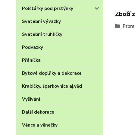
Polštářky pod prstýnky
Zboží 
Svatební vývazky
Promo
Svatební truhličky
Podvazky
Přáníčka
Bytové doplňky a dekorace
Krabičky, šperkovnice aj.věci
Vyšívání
Další dekorace
Věnce a věnečky