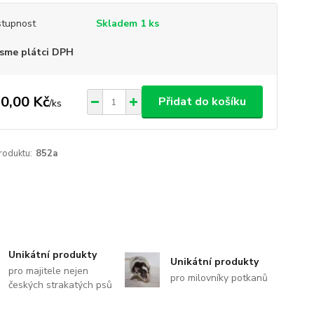
tupnost
Skladem 1 ks
sme plátci DPH
0,00 Kč
Přidat do košíku
/
ks
roduktu:
852a
Unikátní produkty
Unikátní produkty
pro majitele nejen
pro milovníky potkanů
českých strakatých psů