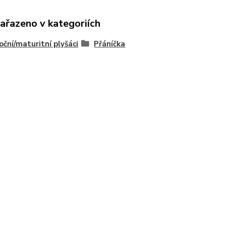
zařazeno v kategoriích
ční/maturitní plyšáci
Přáníčka