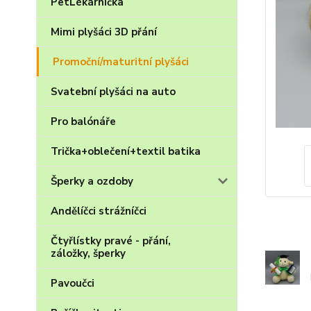
PetLékárnička
Mimi plyšáci 3D přání
Promoční/maturitní plyšáci
Svatební plyšáci na auto
Pro balónáře
Trička+oblečení+textil batika
Šperky a ozdoby
Andělíčci strážníčci
Čtyřlístky pravé - přání,
záložky, šperky
Pavoučci