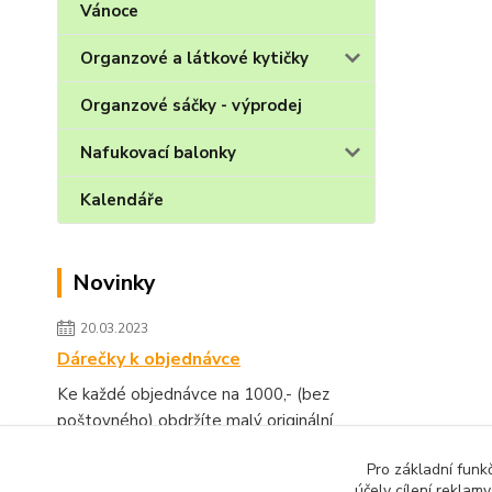
Vánoce
Organzové a látkové kytičky
Organzové sáčky - výprodej
Nafukovací balonky
Kalendáře
Novinky
20.03.2023
Dárečky k objednávce
Ke každé objednávce na 1000,- (bez
poštovného) obdržíte malý originální
dárek.
číst celé
Pro základní funk
účely cílení reklam