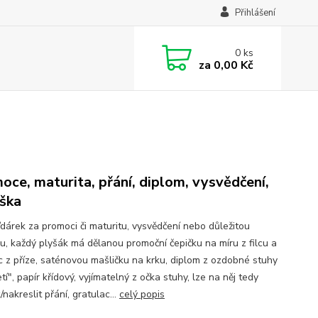
Přihlášení
0
ks
za
0,00 Kč
oce, maturita, přání, diplom, vysvědčení,
ška
/dárek za promoci či maturitu, vysvědčení nebo důležitou
u, každý plyšák má dělanou promoční čepičku na míru z filcu a
c z příze, saténovou mašličku na krku, diplom z ozdobné stuhy
tí", papír křídový, vyjímatelný z očka stuhy, lze na něj tedy
nakreslit přání, gratulac...
celý popis