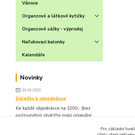
Vánoce
Organzové a látkové kytičky
Organzové sáčky - výprodej
Nafukovací balonky
Kalendáře
Novinky
20.03.2023
Dárečky k objednávce
Ke každé objednávce na 1000,- (bez
poštovného) obdržíte malý originální
dárek.
číst celé
Pro základní funk
účely cílení reklam