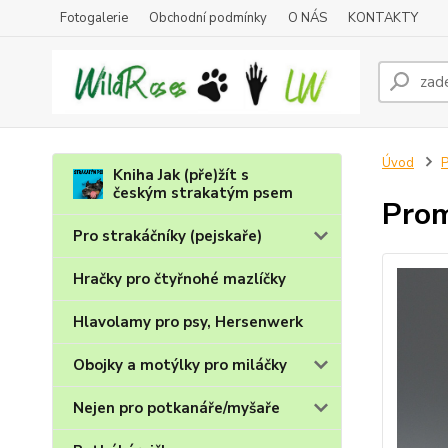
Fotogalerie
Obchodní podmínky
O NÁS
KONTAKTY
Úvod
P
Kniha Jak (pře)žít s
českým strakatým psem
Prom
Pro strakáčníky (pejskaře)
Hračky pro čtyřnohé mazlíčky
Hlavolamy pro psy, Hersenwerk
Obojky a motýlky pro miláčky
Nejen pro potkanáře/myšaře