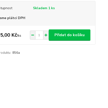
tupnost
Skladem 1 ks
sme plátci DPH
5,00 Kč
Přidat do košíku
/
ks
roduktu:
856a