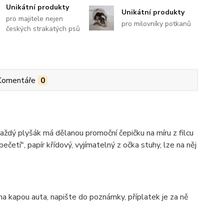
Unikátní produkty
Unikátní produkty
pro majitele nejen
pro milovníky potkanů
českých strakatých psů
Komentáře
0
aždý plyšák má dělanou promoční čepičku na míru z filcu
četí", papír křídový, vyjímatelný z očka stuhy, lze na něj
í na kapou auta, napište do poznámky, příplatek je za ně