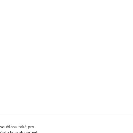
 souhlasu také pro
žete kdykoli upravit