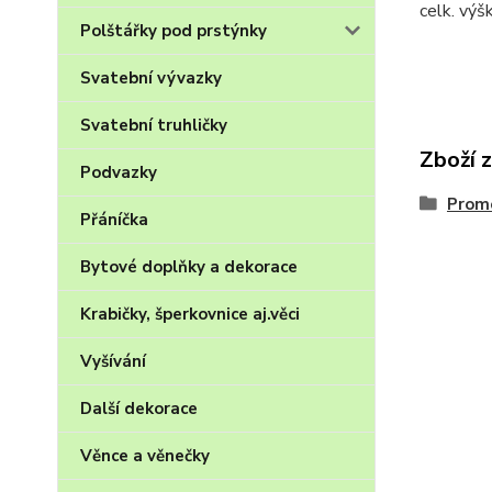
celk. vý
Polštářky pod prstýnky
Svatební vývazky
Svatební truhličky
Zboží 
Podvazky
Promo
Přáníčka
Bytové doplňky a dekorace
Krabičky, šperkovnice aj.věci
Vyšívání
Další dekorace
Věnce a věnečky