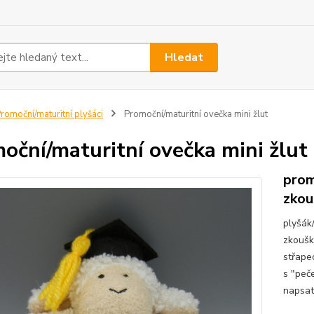
Hledat
romoční/maturitní plyšáci
Promoční/maturitní ovečka mini žlut
oční/maturitní ovečka mini žlut
prom
zkou
plyšák
zkoušk
střape
s "peče
napsat/