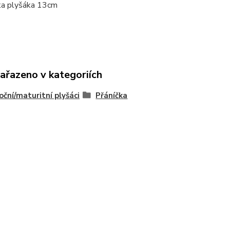
ška plyšáka 13cm
zařazeno v kategoriích
ční/maturitní plyšáci
Přáníčka