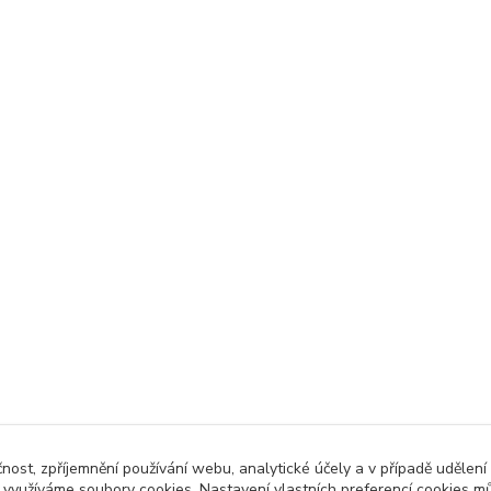
čnost, zpříjemnění používání webu, analytické účely a v případě udělení
y využíváme soubory cookies. Nastavení vlastních preferencí cookies mů