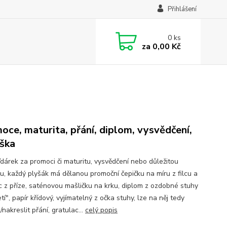
Přihlášení
0
ks
za
0,00 Kč
oce, maturita, přání, diplom, vysvědčení,
ška
/dárek za promoci či maturitu, vysvědčení nebo důležitou
u, každý plyšák má dělanou promoční čepičku na míru z filcu a
c z příze, saténovou mašličku na krku, diplom z ozdobné stuhy
tí", papír křídový, vyjímatelný z očka stuhy, lze na něj tedy
nakreslit přání, gratulac...
celý popis