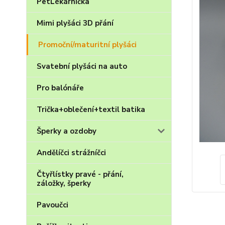
PetLékárnička
Mimi plyšáci 3D přání
Promoční/maturitní plyšáci
Svatební plyšáci na auto
Pro balónáře
Trička+oblečení+textil batika
Šperky a ozdoby
Andělíčci strážníčci
Čtyřlístky pravé - přání,
záložky, šperky
Pavoučci