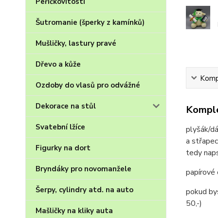
Peříčkovitosti
Šutromanie (šperky z kamínků)
Mušličky, lastury pravé
Dřevo a kůže
Kompl
Ozdoby do vlasů pro odvážné
Dekorace na stůl
Komple
Svatební lžíce
plyšák/dá
a střapec
Figurky na dort
tedy naps
Bryndáky pro novomanžele
papírové
Šerpy, cylindry atd. na auto
pokud bys
50,-)
Mašličky na kliky auta