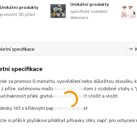
Unikátní produkty
Unikátní produkty
specifické svatební
promoční 3D přání
dekorace
etní specifikace
tní specifikace
rek za promoci či maturitu, vysvědčení nebo důležitou zkoušku, k
 z příze, saténovou mašličku na krku, diplom z ozdobné stuhy s "pe
at/nakreslit přání, gratulaci a pod. a zpět stočit a vložit
 desky též s křídovým papírem lze popsat
te si přáli k plyšákovi přidělat přísavky (4ks, např. pro uchycen