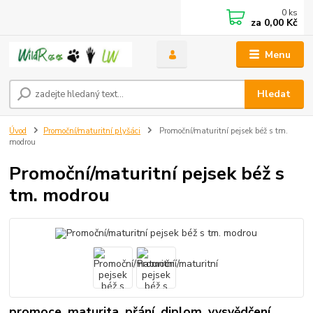
0
ks
za
0,00 Kč
Menu
Hledat
Úvod
Promoční/maturitní plyšáci
Promoční/maturitní pejsek béž s tm.
modrou
Promoční/maturitní pejsek béž s
tm. modrou
promoce, maturita, přání, diplom, vysvědčení,