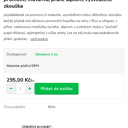
zkouška
plyšák/dárek za promoci či maturitu, vysvědčení nebo důležitou zkoušku,
každý plyšák má dělanou promoční čepičku na míru z filcu a střapec z
příze, saténovou mašličku na krku, diplom z ozdobné stuhy s "pečetí",
papír křídový, vyjímatelný z očka stuhy, lze na něj tedy napsat/nakreslit
přání, gratulac...
celý popis
Dostupnost
Skladem 1 ks
Nejsme plátci DPH
295,00 Kč
/
ks
Přidat do košíku
Číslo produktu:
854c
Unikátní produkty