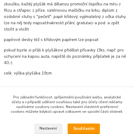
zkoušku, každý plyšák má dělanou promoční čepičku na míru z
filcu a střapec z příze, saténovou mašličku na krku, diplom z
ozdobné stuhy s "pečetí", papír křídový, vyjímatelný z očka stuhy,
lze na něj tedy napsat/nakreslit přání, gratulaci a pod. a zpět
stočit a vložit
papírové desky též s křídovým papírem lze popsat
pokud byste si přáli k plyšákovi přidělat přísavky (3ks, např. pro
uchycení na kapou auta, napiště do poznámky, příplatek je za ně
40,-)
celk. výška plyšáka 19cm
Pro základní funkčnost, zpříjemnění používání webu, analytické
Zboží zařazeno v kategoriích
účely a v případě udělení souhlasu také pro účely cílení reklamy
využíváme soubory cookies. Nastavení vlastních preferencí
Promoční/maturitní plyšáci
cookies můžete kdykoli upravit odkazem ve spodní části stránek.
Přáníčka
Souhlasím
Nastavení