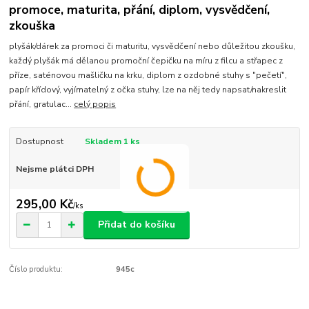
promoce, maturita, přání, diplom, vysvědčení,
zkouška
plyšák/dárek za promoci či maturitu, vysvědčení nebo důležitou zkoušku,
každý plyšák má dělanou promoční čepičku na míru z filcu a střapec z
příze, saténovou mašličku na krku, diplom z ozdobné stuhy s "pečetí",
papír křídový, vyjímatelný z očka stuhy, lze na něj tedy napsat/nakreslit
přání, gratulac...
celý popis
Dostupnost
Skladem 1 ks
Nejsme plátci DPH
295,00 Kč
/
ks
Přidat do košíku
Číslo produktu:
945c