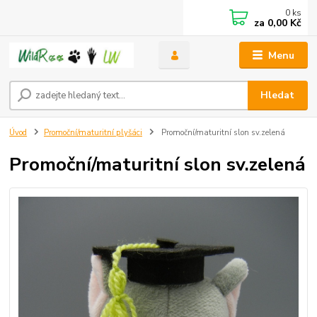
0
ks
za
0,00 Kč
Menu
Hledat
Úvod
Promoční/maturitní plyšáci
Promoční/maturitní slon sv.zelená
Promoční/maturitní slon sv.zelená