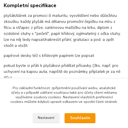
Kompletní specifikace
plyšák/dárek za promoci či maturitu, vysvědčení nebo důležitou
zkoušku, každý plyšák má dělanou promoční čepičku na míru z
filcu a střapec z příze, saténovou mašličku na krku, diplom z
ozdobné stuhy s "pečetí", papír křídový, vyjímatelný z očka stuhy,
lze na něj tedy napsat/nakreslit přání, gratulaci a pod. a zpět
stočit a vložit
papírové desky též s křídovým papírem lze popsat
pokud byste si přáli k plyšákovi přidělat přísavky (3ks, např. pro
uchycení na kapou auta, napiště do poznámky, příplatek je za ně
40,-)
celk. výška plyšáka 14cm
Pro základní funkčnost, zpříjemnění používání webu, analytické
účely a v případě udělení souhlasu také pro účely cílení reklamy
využíváme soubory cookies. Nastavení vlastních preferencí
cookies můžete kdykoli upravit odkazem ve spodní části stránek.
Zboží zařazeno v kategoriích
Souhlasím
Nastavení
Promoční/maturitní plyšáci