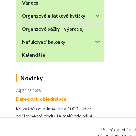
Vánoce
Organzové a látkové kytičky
Organzové sáčky - výprodej
Nafukovací balonky
Kalendáře
Novinky
20.03.2023
Dárečky k objednávce
Ke každé objednávce na 1000,- (bez
poštovného) obdržíte malý originální
dárek.
číst celé
Pro základní funk
účely cílení reklam