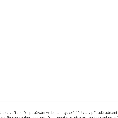
čnost, zpříjemnění používání webu, analytické účely a v případě udělení
y využíváme soubory cookies. Nastavení vlastních preferencí cookies mů