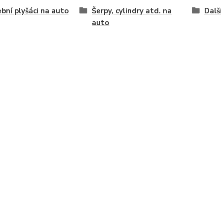
bní plyšáci na auto
Šerpy, cylindry atd. na
Dalš
auto