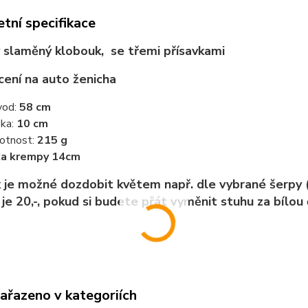
tní specifikace
slaměný klobouk, se třemi přísavkami
cení na auto ženicha
od:
58 cm
ka:
10 cm
tnost:
215 g
ka krempy 14cm
 je možné dozdobit květem např. dle vybrané šerpy (
je 20,-, pokud si budete přát vyměnit stuhu za bílou č
zařazeno v kategoriích