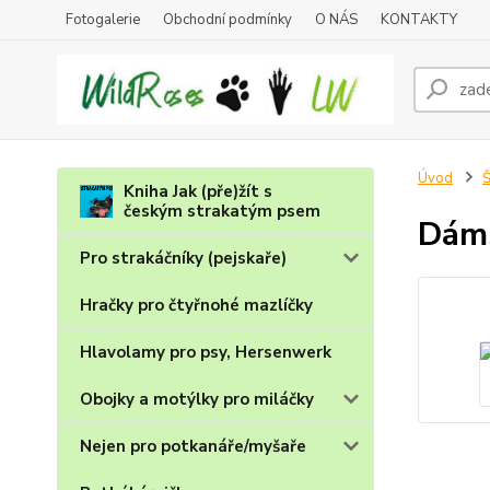
Fotogalerie
Obchodní podmínky
O NÁS
KONTAKTY
Úvod
Š
Kniha Jak (pře)žít s
českým strakatým psem
Dáms
Pro strakáčníky (pejskaře)
Hračky pro čtyřnohé mazlíčky
Hlavolamy pro psy, Hersenwerk
Obojky a motýlky pro miláčky
Nejen pro potkanáře/myšaře