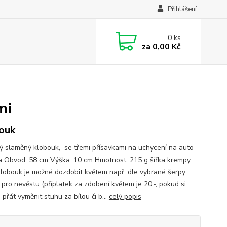
Přihlášení
0
ks
za
0,00 Kč
mi
ouk
 slaměný klobouk, se třemi přísavkami na uchycení na auto
a Obvod: 58 cm Výška: 10 cm Hmotnost: 215 g šířka krempy
lobouk je možné dozdobit květem např. dle vybrané šerpy
 pro nevěstu (příplatek za zdobení květem je 20,-, pokud si
přát vyměnit stuhu za bílou či b...
celý popis