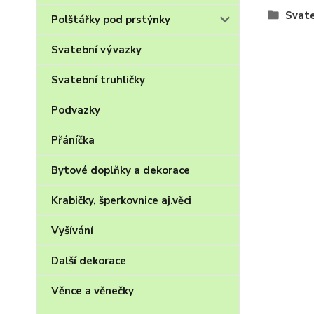
Svate
Polštářky pod prstýnky
Svatební vývazky
Svatební truhličky
Podvazky
Přáníčka
Bytové doplňky a dekorace
Krabičky, šperkovnice aj.věci
Vyšívání
Další dekorace
Věnce a věnečky