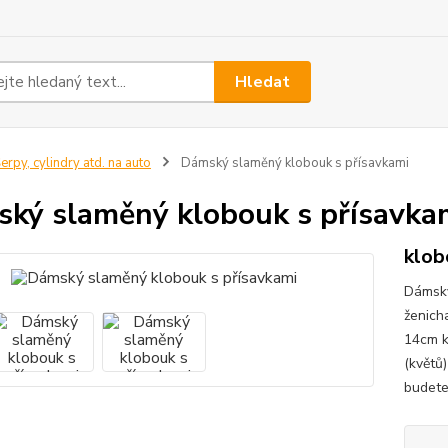
Hledat
erpy, cylindry atd. na auto
Dámský slaměný klobouk s přísavkami
ký slaměný klobouk s přísavka
klob
Dámský
ženich
14cm k
(květů)
budete 