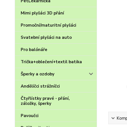
PetLékárnička
Mimi plyšáci 3D přání
Promoční/maturitní plyšáci
Svatební plyšáci na auto
Pro balónáře
Trička+oblečení+textil batika
Šperky a ozdoby
Andělíčci strážníčci
Čtyřlístky pravé - přání,
záložky, šperky
Pavoučci
Kompl