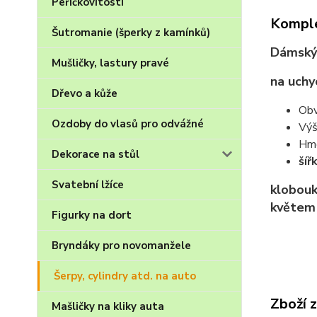
Peříčkovitosti
Komple
Šutromanie (šperky z kamínků)
Dámský 
Mušličky, lastury pravé
na uchy
Dřevo a kůže
Obv
Ozdoby do vlasů pro odvážné
Výš
Hmo
Dekorace na stůl
šíř
Svatební lžíce
klobouk
květem 
Figurky na dort
Bryndáky pro novomanžele
Šerpy, cylindry atd. na auto
Zboží 
Mašličky na kliky auta