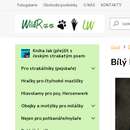
Fotogalerie
Obchodní podmínky
O NÁS
KONTAKTY
Úvod
Š
Kniha Jak (pře)žít s
českým strakatým psem
Bílý
Pro strakáčníky (pejskaře)
Hračky pro čtyřnohé mazlíčky
Hlavolamy pro psy, Hersenwerk
Obojky a motýlky pro miláčky
Nejen pro potkanáře/myšaře