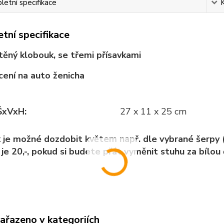
etní specifikace
tní specifikace
stěný klobouk, se třemi přísavkami
cení na auto ženicha
ŠxVxH:
27 x 11 x 25 cm
 je možné dozdobit květem např. dle vybrané šerpy (
je 20,-, pokud si budete přát vyměnit stuhu za bílou č
zařazeno v kategoriích