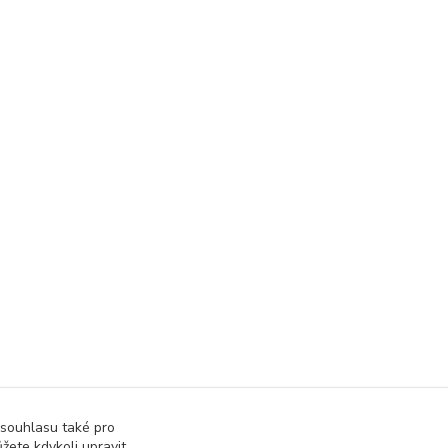
 souhlasu také pro
žete kdykoli upravit