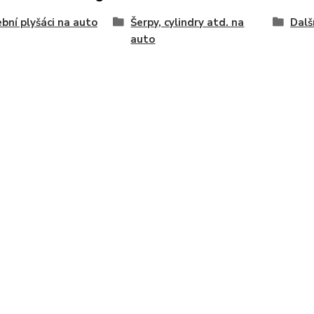
bní plyšáci na auto
Šerpy, cylindry atd. na
Dalš
auto