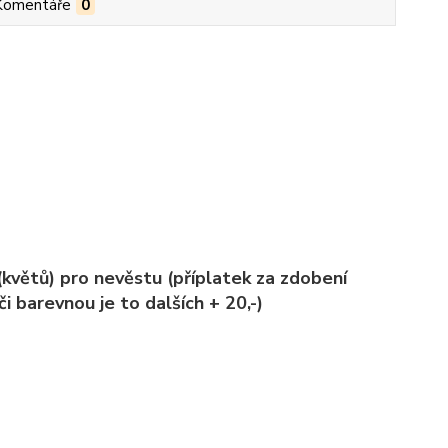
Komentáře
0
květů) pro nevěstu (příplatek za zdobení
i barevnou je to dalších + 20,-)