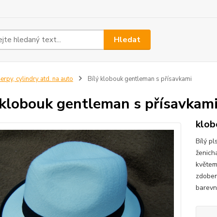
Hledat
erpy, cylindry atd. na auto
Bílý klobouk gentleman s přísavkami
 klobouk gentleman s přísavkam
klob
Bílý p
ženich
květem
zdobení
barevno