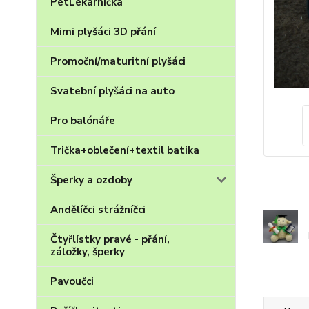
PetLékárnička
Mimi plyšáci 3D přání
Promoční/maturitní plyšáci
Svatební plyšáci na auto
Pro balónáře
Trička+oblečení+textil batika
Šperky a ozdoby
Andělíčci strážníčci
Čtyřlístky pravé - přání,
záložky, šperky
Pavoučci