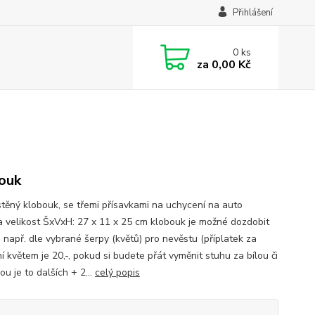
Přihlášení
0
ks
za
0,00 Kč
i
ouk
lstěný klobouk, se třemi přísavkami na uchycení na auto
a velikost ŠxVxH: 27 x 11 x 25 cm klobouk je možné dozdobit
 např. dle vybrané šerpy (květů) pro nevěstu (příplatek za
 květem je 20,-, pokud si budete přát vyměnit stuhu za bílou či
u je to dalších + 2...
celý popis