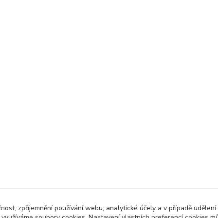
čnost, zpříjemnění používání webu, analytické účely a v případě udělení
y využíváme soubory cookies. Nastavení vlastních preferencí cookies mů