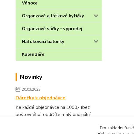
Vánoce
Organzové a látkové kytičky
Organzové sáčky - výprodej
Nafukovací balonky
Kalendáře
Novinky
20.03.2023
Dárečky k objednávce
Ke každé objednávce na 1000,- (bez
poštovného) obdržíte malý originální
dárek.
číst celé
Pro základní funk
účely cílení reklam