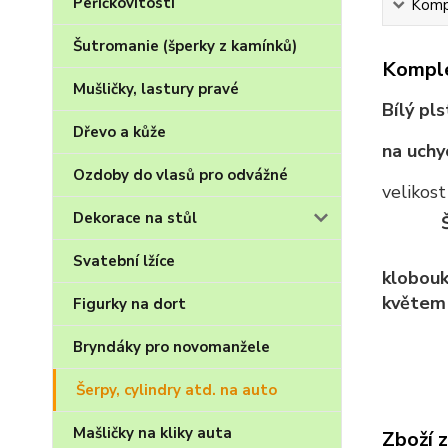
Peříčkovitosti
Kompl
Šutromanie (šperky z kamínků)
Komple
Mušličky, lastury pravé
Bílý pl
Dřevo a kůže
na uchy
Ozdoby do vlasů pro odvážné
velikost
Dekorace na stůl
Svatební lžíce
klobouk
květem 
Figurky na dort
Bryndáky pro novomanžele
Šerpy, cylindry atd. na auto
Mašličky na kliky auta
Zboží 