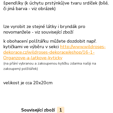
špendlíky (k úchytu prstýnků)ve tvaru srdíček (bílé,
či jiná barva - viz obrázek)
lze vyrobit ze stejné látky i bryndák pro
novomanžele - viz související zboží
k obohacení polštářku můžete dozdobit
např.
kytičkami ve výběru v sekci
http://www.wildroses-
dekorace.cz/wildroses-dekorace/eshop/16-1-
Organzove-a-latkove-kyticky
(na přání vybranou a zakoupenou kytičku zdarma našiji na
zakoupený polštářek)
velikost je cca 20x20cm
Související zboží
1