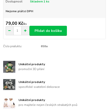
Dostupnost
Skladem 1 ks
Nejsme plátci DPH
79,00 Kč
/
ks
Přidat do košíku
Číslo produktu:
658a
Unikátní produkty
promoční 3D přání
Unikátní produkty
specifické svatební dekorace
Unikátní produkty
pro majitele nejen českých strakatých psů