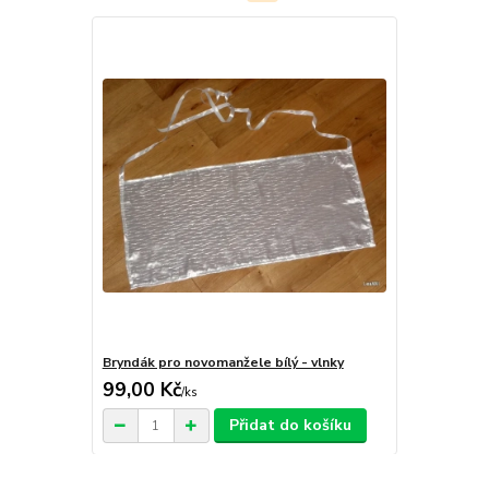
Bryndák pro novomanžele bílý - vlnky
99,00 Kč
/
ks
Přidat do košíku