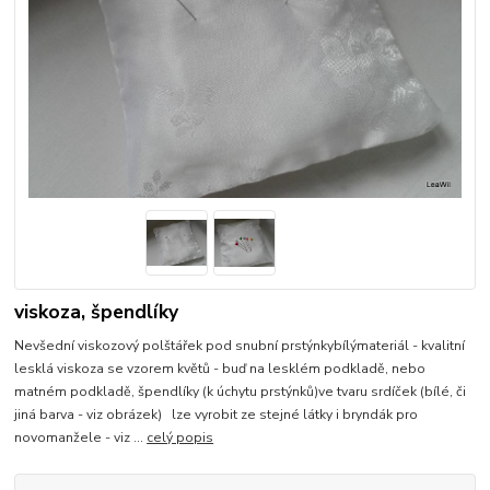
viskoza, špendlíky
Nevšední viskozový polštářek pod snubní prstýnkybílýmateriál - kvalitní
lesklá viskoza se vzorem květů - buď na lesklém podkladě, nebo
matném podkladě, špendlíky (k úchytu prstýnků)ve tvaru srdíček (bílé, či
jiná barva - viz obrázek) lze vyrobit ze stejné látky i bryndák pro
novomanžele - viz ...
celý popis