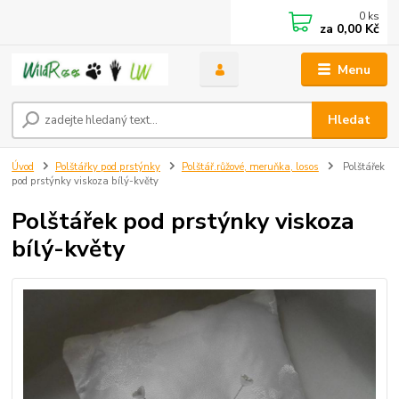
0
ks
za
0,00 Kč
Menu
Hledat
Úvod
Polštářky pod prstýnky
Polštář.růžové, meruňka, losos
Polštářek
pod prstýnky viskoza bílý-květy
Polštářek pod prstýnky viskoza
bílý-květy