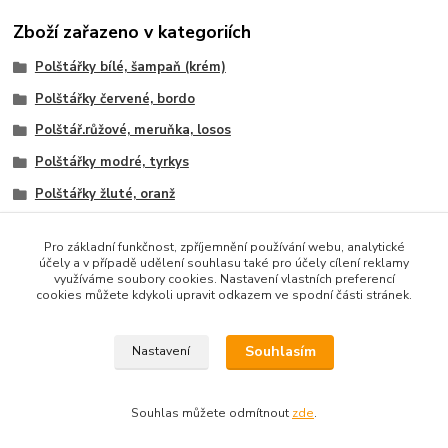
Zboží zařazeno v kategoriích
Polštářky bílé, šampaň (krém)
Polštářky červené, bordo
Polštář.růžové, meruňka, losos
Polštářky modré, tyrkys
Polštářky žluté, oranž
Polštářky zelené
Pro základní funkčnost, zpříjemnění používání webu, analytické
Polštářky zlaté, stříbrné
účely a v případě udělení souhlasu také pro účely cílení reklamy
využíváme soubory cookies. Nastavení vlastních preferencí
Polštářky barvy neobvyklé
cookies můžete kdykoli upravit odkazem ve spodní části stránek.
Polštářky filalové, lila
Souhlasím
Nastavení
Souhlas můžete odmítnout
zde
.
Vytvořeno na
Eshop-rychle.cz