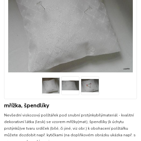
mřížka, špendlíky
Nevšední viskozový polštářek pod snubní prstýnkybílýmateriál - kvalitní
dekorativní látka (lesk) se vzorem mřížky(mat), špendlíky (k úchytu
prstýnků)ve tvaru srdíček (bílé, či jiné, viz obr.) k obohacení polštářku
můžete dozdobit např. kytičkami (na doplňkovém obrázku ukázka např. s