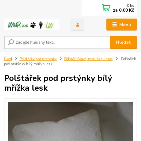
0
ks
za
0,00 Kč
Menu
Hledat
Úvod
Polštářky pod prstýnky
Polštář.růžové, meruňka, losos
Polštářek
pod prstýnky bílý mřížka lesk
Polštářek pod prstýnky bílý
mřížka lesk