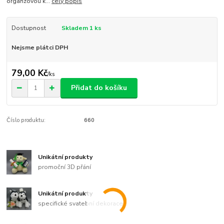
organzovou k...
celý popis
Dostupnost
Skladem 1 ks
Nejsme plátci DPH
79,00 Kč
/
ks
Přidat do košíku
Číslo produktu:
660
Unikátní produkty
promoční 3D přání
Unikátní produkty
specifické svatební dekorace