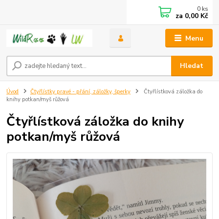
0
ks
za
0,00 Kč
Menu
Hledat
Úvod
Čtyřlístky pravé - přání, záložky, šperky
Čtyřlístková záložka do
knihy potkan/myš růžová
Čtyřlístková záložka do knihy
potkan/myš růžová