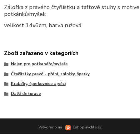
Záložka z pravého čtyřlístku a taftové stuhy s motiv
potkánků/myšek
velikost 14x6cm, barva růžová
Zboží zařazeno v kategoriích
Nejen pro potkanáře/myšaře
Čtyřlístky pravé - přání, záložky, šperky
Krabičky, šperkovnice aj.věci
Další dekorace
Vytvořeno na
Eshop-rychle.cz