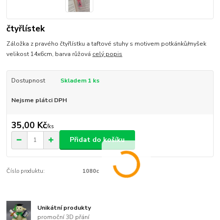
čtyřlístek
Záložka z pravého čtyřlístku a taftové stuhy s motivem potkánků/myšek
velikost 14x6cm, barva růžová
celý popis
Dostupnost
Skladem 1 ks
Nejsme plátci DPH
35,00 Kč
/
ks
Přidat do košíku
Číslo produktu:
1080c
Unikátní produkty
promoční 3D přání