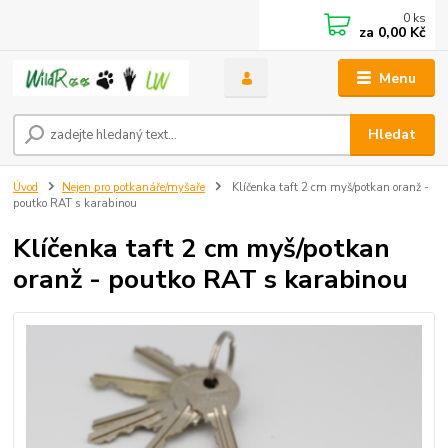
0
ks
za
0,00 Kč
Menu
Hledat
Úvod
Nejen pro potkanáře/myšaře
Klíčenka taft 2 cm myš/potkan oranž -
poutko RAT s karabinou
Klíčenka taft 2 cm myš/potkan
oranž - poutko RAT s karabinou