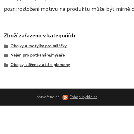
pozn.:rozložení motivu na produktu může být mírně 
Zboží zařazeno v kategoriích
Obojky a motýlky pro miláčky
Nejen pro potkanáře/myšaře
Obojky, klíčenky atd s plemeny
Vytvořeno na
Eshop-rychle.cz