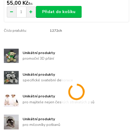
55,00 Kč
/
ks
Přidat do košíku
Číslo produktu:
1272ch
Unikátní produkty
promoční 3D přání
Unikátní produkty
specifické svatební dekorace
Unikátní produkty
pro majitele nejen českých strakatých psů
Unikátní produkty
pro milovníky potkanů