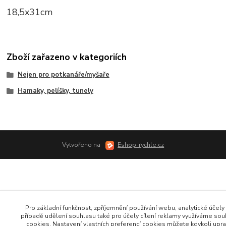
18,5x31cm
Zboží zařazeno v kategoriích
Nejen pro potkanáře/myšaře
Hamaky, pelíšky, tunely
Vytvořeno na
Eshop-rychle.cz
Pro základní funkčnost, zpříjemnění používání webu, analytické účely 
případě udělení souhlasu také pro účely cílení reklamy využíváme so
cookies. Nastavení vlastních preferencí cookies můžete kdykoli upra