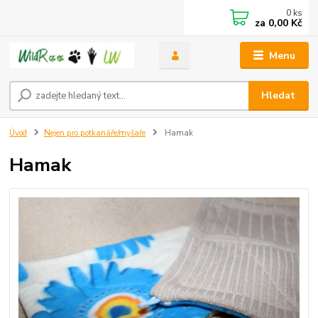
0
ks
za
0,00 Kč
Menu
Hledat
Úvod
Nejen pro potkanáře/myšaře
Hamak
Hamak