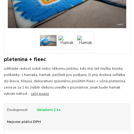
pletenina + fleec
udělejte radost sobě nebo někomu jinému, kdo má rád myšky, krysky,
potkánky:-) hamaka, hamak, pelíšek pro potkany, či jiná drobná zvířátka
do klece, hřejivý, dekorativní zpevněno prošitím fleec + silná pletenina
cena je za 1 ks (výběr dekoru uveďte v poznámce, jinak bude hamak
vybrán náhod...
celý popis
Dostupnost
Skladem 2 ks
Nejsme plátci DPH