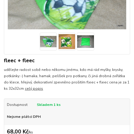
fleec + fleec
udělejte radost sobě nebo někomu jinému, kdo má rád myšky, krysky,
potkánky:-) hamaka, hamak, pelíšek pro potkany, či jiná drobná zvířátka
do klece, hřejivý, dekorativní zpevněno prošitím fleec + fleec cena je za 1
ks 32x32cm
celý popis
Dostupnost
Skladem 1 ks
Nejsme plátci DPH
68,00 Kč
/
ks