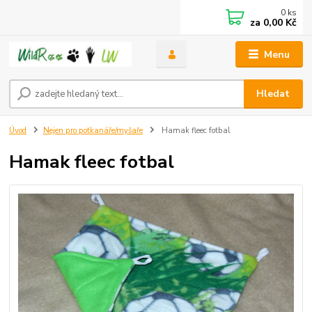
0
ks
za
0,00 Kč
Menu
Hledat
Úvod
Nejen pro potkanáře/myšaře
Hamak fleec fotbal
Hamak fleec fotbal