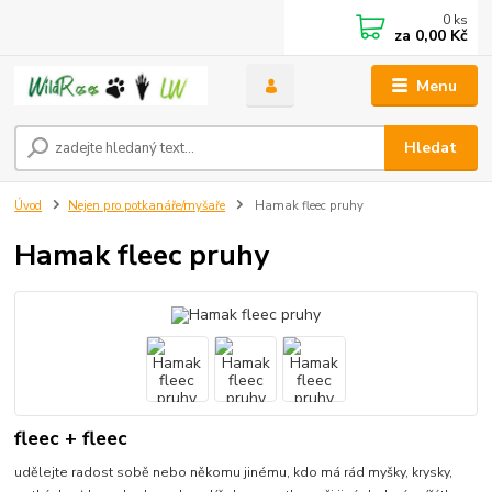
0
ks
za
0,00 Kč
Menu
Hledat
Úvod
Nejen pro potkanáře/myšaře
Hamak fleec pruhy
Hamak fleec pruhy
fleec + fleec
udělejte radost sobě nebo někomu jinému, kdo má rád myšky, krysky,