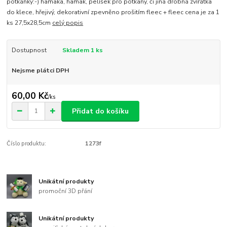
potkánky:-) hamaka, hamak, pelíšek pro potkany, či jiná drobná zvířátka
do klece, hřejivý, dekorativní zpevněno prošitím fleec + fleec cena je za 1
ks 27,5x28,5cm
celý popis
Dostupnost
Skladem 1 ks
Nejsme plátci DPH
60,00 Kč
/
ks
Přidat do košíku
Číslo produktu:
1273f
Unikátní produkty
promoční 3D přání
Unikátní produkty