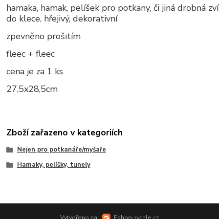
hamaka, hamak, pelíšek pro potkany, či jiná drobná zví
do klece, hřejivý, dekorativní
zpevněno prošitím
fleec + fleec
cena je za 1 ks
27,5x28,5cm
Zboží zařazeno v kategoriích
Nejen pro potkanáře/myšaře
Hamaky, pelíšky, tunely
Vytvořeno na
Eshop-rychle.cz