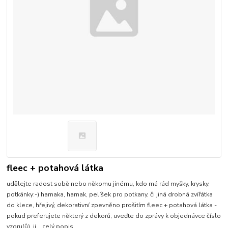
fleec + potahová látka
udělejte radost sobě nebo někomu jinému, kdo má rád myšky, krysky,
potkánky:-) hamaka, hamak, pelíšek pro potkany, či jiná drobná zvířátka
do klece, hřejivý, dekorativní zpevněno prošitím fleec + potahová látka -
pokud preferujete některý z dekorů, uveďte do zprávy k objednávce číslo
vzoru(ů), ji...
celý popis