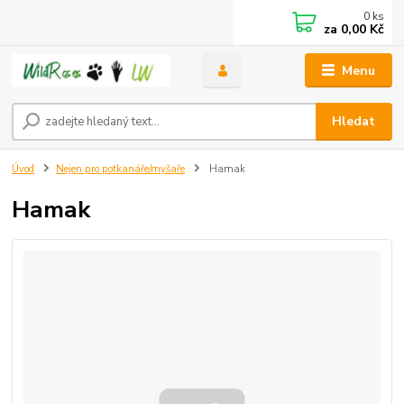
0
ks
za
0,00 Kč
Menu
Hledat
Úvod
Nejen pro potkanáře/myšaře
Hamak
Hamak