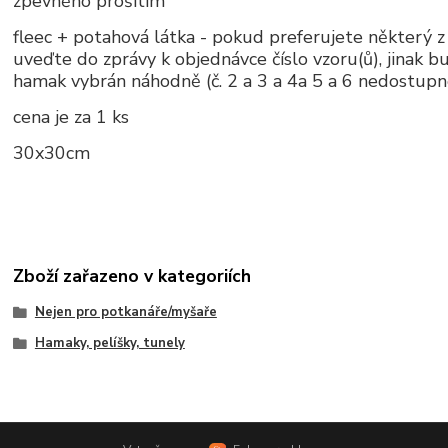
zpevněno prošitím
fleec + potahová látka - pokud preferujete některý z
uveďte do zprávy k objednávce číslo vzoru(ů), jinak b
hamak vybrán náhodně (č. 2 a 3 a 4a 5 a 6 nedostupn
cena je za 1 ks
30x30cm
Zboží zařazeno v kategoriích
Nejen pro potkanáře/myšaře
Hamaky, pelíšky, tunely